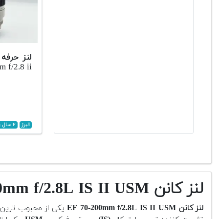
 f/2.8 ii
البرز
۲ سال پیش
لنز کانن EF 70-200mm f/2.8L IS II USM دست دوم
لنز کانن EF 70-200mm f/2.8L IS II USM
یکی از محبوب ترین و حرف