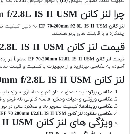
تثبیت کننده تصویر اپتیکال
(IS)
و موتور فوکوس
USM
، یک اب
چرا لنز کانن EF 70-200mm f/2.8L IS II USM؟
لنز کانن EF 70-200mm f/2.8L IS II USM
به دلیل کیفیت تصوی
چندکاره و با قابلیت های برتر هستند.
قیمت لنز کانن EF 70-200mm f/2.8L IS II USM کارکرده چقدر است؟
قیمت
لنز کانن EF 70-200mm f/2.8L IS II USM
معمولاً در رده 
آسوده به عکاسی بپردازید و از تجهیزات با کیفیت و قیمت منا
لنز کانن EF 70-200mm f/2.8L IS II USM برای چه نوع عکاسی مناسب است؟
عکاسی پرتره
: ایجاد عمق میدان کم و جداسازی سوژه با پس
عکاسی ورزشی و حیات وحش
: فاصله کانونی تله فوتو 
عکاسی رویدادها
: کیفیت تصویر بالا و عملکرد عالی در نور 
عکاسی منظره
:
لنز کانن EF 70-200mm f/2.8L IS II USM با
ویژگی های لنز کانن EF 70-200mm f/2.8L IS II USM