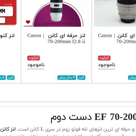
لنز حرفه ای کانن | Canon
لنز حرفه ای کانن | Canon
لنز کنون 200-70 م
70-200mm f2.8 ii
70-200mm
کارکرده
کارکرده
ناموجود
ناموجود
البرز
۴ سال پیش
البرز
۵ سال پیش
ه ای ترین لنزهای تله فوتو زوم در سری L کانن است.
لنز کانن 70-200mm f/2.8L IS II USM