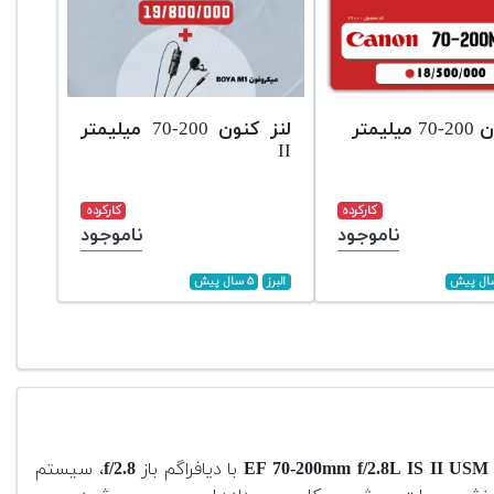
یلیمتر
لنز کنون 200-70 میلیمتر
II
کارکرده
کارکرده
ناموجود
ناموجود
البرز
۵ سال پیش
EF 
با دیافراگم باز
f/2.8
، سیستم