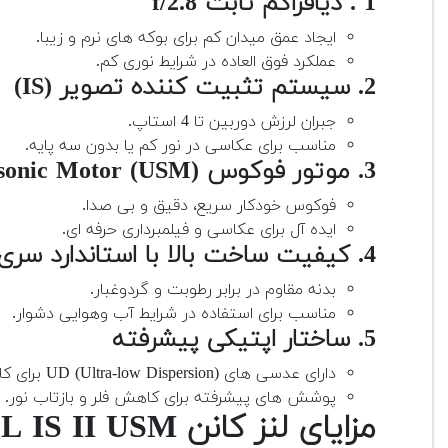
1 . دیافراگم ثابت f/2.8
ایجاد عمق میدان کم برای بوکه های نرم و زیبا.
عملکرد فوق العاده در شرایط نوری کم.
2. سیستم تثبیت کننده تصویر (IS)
جبران لرزش دوربین تا 4 استاپ.
مناسب برای عکاسی در نور کم یا بدون سه پایه.
3. موتور فوکوس Ultrasonic Motor (USM)
فوکوس خودکار سریع، دقیق و بی صدا.
ایده آل برای عکاسی و فیلمبرداری حرفه ای.
4. کیفیت ساخت بالا با استاندارد سری L کانن
بدنه مقاوم در برابر رطوبت و گردوغبار.
مناسب برای استفاده در شرایط آب وهوایی دشوار.
5. ساختار اپتیکی پیشرفته
دارای عدسی های UD (Ultra-low Dispersion) برای کاهش انحراف رنگی و بهبود وضوح تصویر.
پوشش های پیشرفته برای کاهش فلر و بازتاب نور.
مزایای لنز کانن EF 70-200mm f/2.8L IS II USM