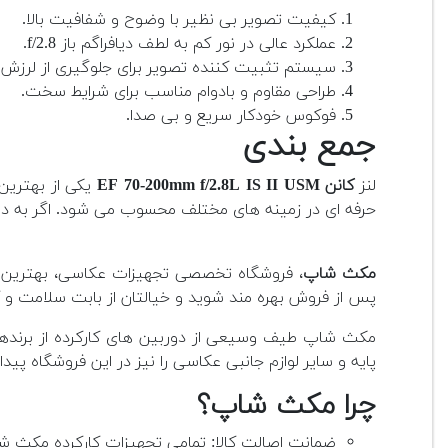
کیفیت تصویر بی نظیر با وضوح و شفافیت بالا.
عملکرد عالی در نور کم به لطف دیافراگم باز f/2.8.
سیستم تثبیت کننده تصویر برای جلوگیری از لرزش.
طراحی مقاوم و بادوام مناسب برای شرایط سخت.
فوکوس خودکار سریع و بی صدا.
جمع بندی
لنز
کانن EF 70-200mm f/2.8L IS II USM
یکی از بهترین 
حرفه ای در زمینه های مختلف محسوب می شود. اگر به دنبا
مکث شاپ
، فروشگاه تخصصی تجهیزات عکاسی، بهترین گز
پس از فروش بهره مند شوید و خیالتان از بابت سلامت و کا
مکث شاپ طیف وسیعی از دوربین های کارکرده از برندهای 
پایه و سایر لوازم جانبی عکاسی را نیز در این فروشگاه پیدا 
چرا مکث شاپ؟
ضمانت اصالت کالا: تمامی تجهیزات کارکرده مکث شا