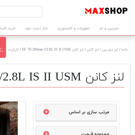
دوربین و لنز
تجهیزات و اکسسوری
بازار دست دوم
خرید اقسا
خانه
/
لنز دوربین
/
لنز کانن
/
لنز کانن EF 70-200mm f/2.8L IS II USM
/
کارکرده
نگی
لنز کانن EF 70-200mm f/2.8L IS II USM دست دوم
مرتب سازی بر اساس
محدوده قیمت