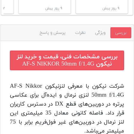
۹ روز پیش
۹ روز پیش
۲ سال پیش
بررسی
ویژگی
نظرات
پرسش و پاسخ
بررسی مشخصات فنی، قیمت و خرید
لنز
نیکون AF-S NIKKOR 50mm f/1.4G
شرکت نیکون با معرفی لنزنیکون AF-S Nikkor
50mm f/1.4G لنزی نرمال و ایده‌آل برای عکاسی
پرتره در دوربین‌های قطع DX در دسترس کاربران
قرار داد. فاصله کانونی معادل 35 میلیمتری این
لنز نرمال در دوربین‌های غیر فول‌فریم برابر با 75
میلیمتر می‌باشد.