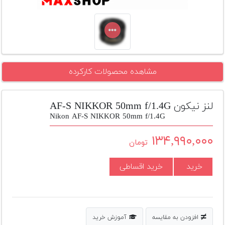
تجهیزات
مکث
پلاس
افزودن
مشاهده محصولات کارکرده
محصول
دست
دوم
لنز نیکون AF-S NIKKOR 50mm f/1.4G
لیست
Nikon AF-S NIKKOR 50mm f/1.4G
قیمت
دوربین
۱۳۴,۹۹۰,۰۰۰
تومان
بله
خرید
خرید اقساطی
افزودن به مقایسه
آموزش خرید