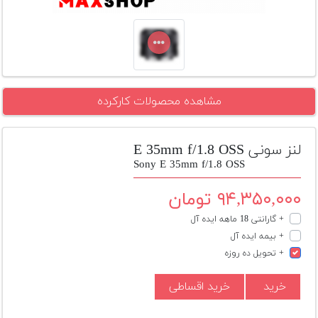
تجهیزات
مکث
پلاس
افزودن
مشاهده محصولات کارکرده
محصول
دست
دوم
لنز سونی E 35mm f/1.8 OSS
لیست
Sony E 35mm f/1.8 OSS
قیمت
دوربین
۹۴,۳۵۰,۰۰۰ تومان
+ گارانتی 18 ماهه ایده آل
بله
+ بیمه ایده آل
+ تحویل ده روزه
خرید
خرید اقساطی