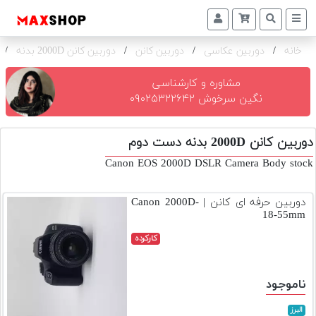
خانه
/
دوربین عکاسی
/
دوربین کانن
/
دوربین کانن 2000D بدنه
/
دوربین
و
لنز
مشاوره و کارشناسی
نگین سرخوش ۰۹۰۲۵۳۲۲۶۴۲
تجهیزات
و
دوربین کانن 2000D بدنه دست دوم
اکسسوری
Canon EOS 2000D DSLR Camera Body stock
بازار
دست
دوربین حرفه ای کانن | Canon 2000D-
دوم
18-55mm
خرید
کارکرده
اقساطی
اجاره
ناموجود
دوربین
و
البرز