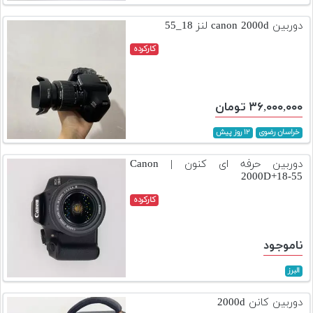
تجهیزات
دوربین canon 2000d لنز 18_55
مکث
کارکرده
پلاس
افزودن
محصول
۳۶,۰۰۰,۰۰۰ تومان
دست
دوم
خراسان رضوی
۱۲ روز پیش
لیست
دوربین حرفه ای کنون | Canon
قیمت
2000D+18-55
دوربین
کارکرده
بله
ناموجود
البرز
دوربین کانن 2000d