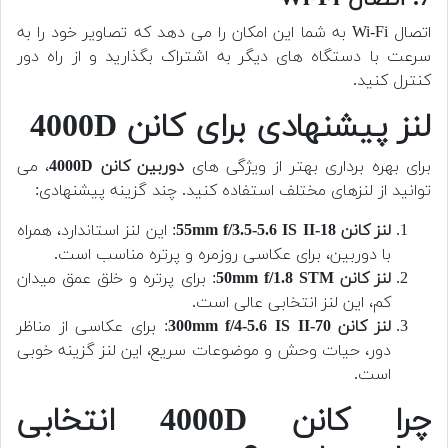
اتصال Wi-Fi به شما این امکان را می دهد که تصاویر خود را به
سرعت با دستگاه های دیگر به اشتراک بگذارید و از راه دور
کنترل کنید.
لنز پیشنهادی برای کانن 4000D
برای بهره برداری بهتر از ویژگی های
دوربین کانن 4000D
، می
توانید از لنزهای مختلف استفاده کنید. چند گزینه پیشنهادی:
لنز کانن 18-55mm f/3.5-5.6 IS II
: این لنز استاندارد، همراه
با دوربین، برای عکاسی روزمره و پرتره مناسب است.
لنز کانن 50mm f/1.8 STM
: برای پرتره و خلق عمق میدان
کم، این لنز انتخابی عالی است.
لنز کانن 70-300mm f/4-5.6 IS II
: برای عکاسی از مناظر
دور، حیات وحش و موضوعات سریع، این لنز گزینه خوبی
است.
چرا کانن 4000D انتخابی