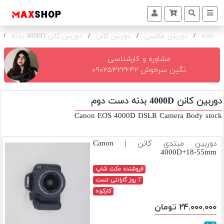
خانه
/
دوربین عکاسی
/
دوربین کانن
/
دوربین کانن 4000D بدنه
/
دوربین
و
لنز
مشاوره و کارشناسی
نگین سرخوش ۰۹۰۲۵۳۲۲۶۴۲
تجهیزات
و
دوربین کانن 4000D بدنه دست دوم
اکسسوری
Canon EOS 4000D DSLR Camera Body stock
بازار
دست
دوربین مبتدی کانن | Canon
دوم
4000D+18-55mm
خرید
فروشنده مکث شاپ
اقساطی
7 روز گارانتی تست
کارکرده
اجاره
۲۴,۰۰۰,۰۰۰ تومان
دوربین
و