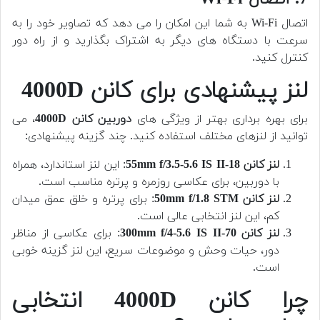
اتصال Wi-Fi به شما این امکان را می دهد که تصاویر خود را به
سرعت با دستگاه های دیگر به اشتراک بگذارید و از راه دور
کنترل کنید.
لنز پیشنهادی برای کانن 4000D
برای بهره برداری بهتر از ویژگی های
دوربین کانن 4000D
، می
توانید از لنزهای مختلف استفاده کنید. چند گزینه پیشنهادی:
لنز کانن 18-55mm f/3.5-5.6 IS II
: این لنز استاندارد، همراه
با دوربین، برای عکاسی روزمره و پرتره مناسب است.
لنز کانن 50mm f/1.8 STM
: برای پرتره و خلق عمق میدان
کم، این لنز انتخابی عالی است.
لنز کانن 70-300mm f/4-5.6 IS II
: برای عکاسی از مناظر
دور، حیات وحش و موضوعات سریع، این لنز گزینه خوبی
است.
چرا کانن 4000D انتخابی