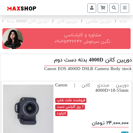
خانه
/
دوربین عکاسی
/
دوربین کانن
/
دوربین کانن 4000D بدنه
/
دوربین
و
لنز
مشاوره و کارشناسی
نگین سرخوش ۰۹۰۲۵۳۲۲۶۴۲
تجهیزات
و
دوربین کانن 4000D بدنه دست دوم
اکسسوری
Canon EOS 4000D DSLR Camera Body stock
بازار
دست
دوربین مبتدی کانن | Canon
دوم
4000D+18-55mm
خرید
فروشنده مکث شاپ
اقساطی
7 روز گارانتی تست
کارکرده
اجاره
۲۴,۰۰۰,۰۰۰ تومان
دوربین
و