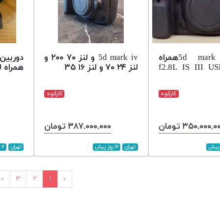
کنون5d mark ivهمراه
5d mark iv و لنز ۷۰ ۲۰۰ و
f2.8L IS III US-
لنز ۲۴ ۷۰ و لنز ۱۶ ۳۵
همراه لنز۲۴-
کارکرده
کارکرده
۳۵۰,۰۰۰,۰ تومان
۳۸۷,۰۰۰,۰۰۰ تومان
تهران
۱۶ روز پیش
تهران
۲ ماه پیش
›
۳
۲
۱
‹