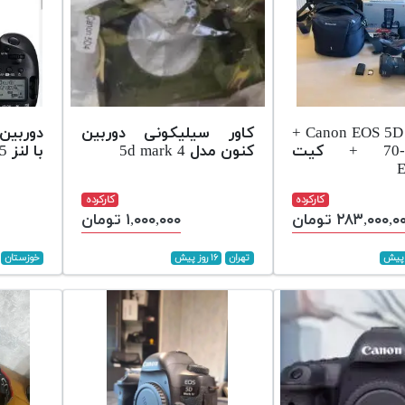
Canon EOS 5D Mark IV +
کاور سیلیکونی دوربین
لنز 24-70 + کیت
کنون مدل 5d mark 4
با لنز 24/105 تایپ II
E
کارکرده
کارکرده
۲۸۳,۰۰۰,۰ تومان
۱,۰۰۰,۰۰۰ تومان
تهران
۱۶ روز پیش
خوزستان