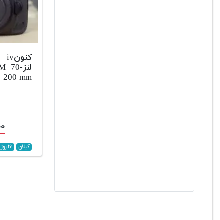
لنزM 70
200 mm
۰۰
گیلان
۱۶ روز پیش