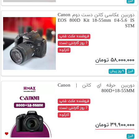
البرز
تجهیزات
دوربین عکاسی کانن دست دوم Canon
مکث
EOS 800D Kit 18-55mm f/4-5.6 IS
پلاس
STM
فروشنده مکث شاپ
افزودن
7 روز گارانتی تست
محصول
کارکرده
دست
دوم
۵۸,۰۰۰,۰۰۰ تومان
لیست
البرز
۹ روز پیش
قیمت
دوربین
دوربین حرفه ای کانن | Canon
800D+18-55MM
بله
فروشنده مکث شاپ
7 روز گارانتی تست
کارکرده
۳۹,۹۰۰,۰۰۰ تومان
البرز