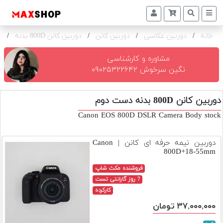
خانه
/
دوربین عکاسی
/
دوربین کانن
/
دوربین کانن 800D بدنه
/
ک
دوربین
و
لنز
مشاوره و کارشناسی
نگین سرخوش ۰۹۰۲۵۳۲۲۶۴۲
تجهیزات
و
دوربین کانن 800D بدنه دست دوم
اکسسوری
Canon EOS 800D DSLR Camera Body stock
بازار
دست
دوربین نیمه حرفه ای کانن | Canon
دوم
800D+18-55mm
خرید
فروشنده مکث شاپ
اقساطی
7 روز گارانتی تست
کارکرده
اجاره
۳۷,۰۰۰,۰۰۰ تومان
دوربین
و