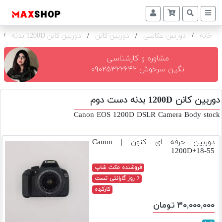
خانه
/
دوربین عکاسی
/
دوربین کانن
/
دوربین کانن 1200D بدنه
/
دوربین
و
لنز
مشاوره و کارشناسی
نگین سرخوش ۰۹۰۲۵۳۲۲۶۴۲
تجهیزات
و
دوربین کانن 1200D بدنه دست دوم
اکسسوری
Canon EOS 1200D DSLR Camera Body stock
بازار
دست
دوربین حرفه ای کنون | Canon
دوم
1200D+18-55
خرید
فروشنده مکث شاپ
اقساطی
7 روز گارانتی تست
کارکرده
اجاره
۳۰,۰۰۰,۰۰۰ تومان
دوربین
و