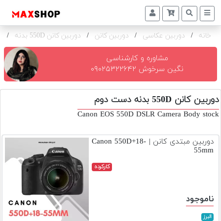
خانه
/
دوربین عکاسی
/
دوربین کانن
/
دوربین کانن 550D بدنه
/
ک
دوربین
و
لنز
مشاوره و کارشناسی
نگین سرخوش ۰۹۰۲۵۳۲۲۶۴۲
تجهیزات
و
دوربین کانن 550D بدنه دست دوم
اکسسوری
Canon EOS 550D DSLR Camera Body stock
بازار
دست
دوربین مبتدی کانن | Canon 550D+18-
دوم
55mm
خرید
کارکرده
اقساطی
اجاره
ناموجود
دوربین
و
البرز