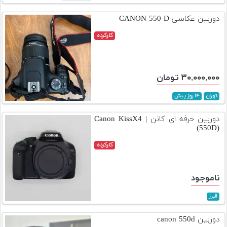
تجهیزات
دوربین عکاسی CANON 550 D
مکث
کارکرده
پلاس
افزودن
محصول
۳۰,۰۰۰,۰۰۰ تومان
دست
دوم
تهران
۱۴ روز پیش
لیست
دوربین حرفه ای کانن | Canon KissX4
قیمت
(550D)
دوربین
کارکرده
بله
ناموجود
البرز
دوربین canon 550d