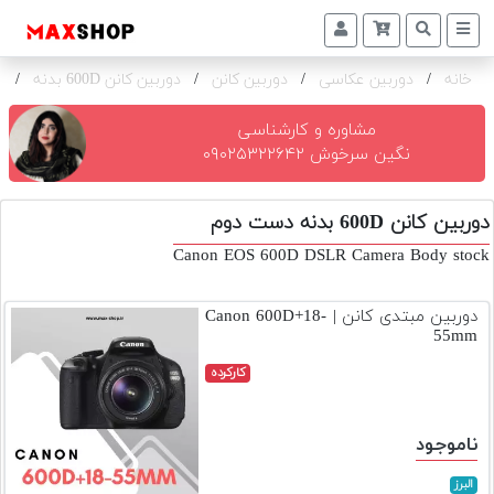
خانه
/
دوربین عکاسی
/
دوربین کانن
/
دوربین کانن 600D بدنه
/
ک
دوربین
و
لنز
مشاوره و کارشناسی
نگین سرخوش ۰۹۰۲۵۳۲۲۶۴۲
تجهیزات
و
دوربین کانن 600D بدنه دست دوم
اکسسوری
Canon EOS 600D DSLR Camera Body stock
بازار
دست
دوربین مبتدی کانن | Canon 600D+18-
دوم
55mm
خرید
کارکرده
اقساطی
اجاره
ناموجود
دوربین
و
البرز