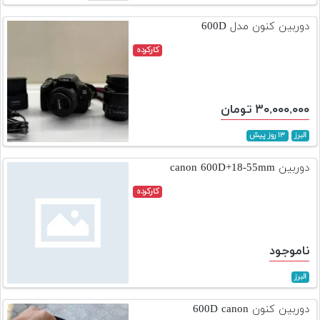
تجهیزات
دوربین کنون مدل 600D
مکث
کارکرده
پلاس
افزودن
محصول
۳۰,۰۰۰,۰۰۰ تومان
دست
دوم
البرز
۱۳ روز پیش
لیست
دوربین canon 600D+18-55mm
قیمت
کارکرده
دوربین
بله
ناموجود
البرز
دوربین کنون 600D canon