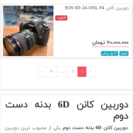
دوربین کانن EOS 6D 24-105L F4
کارکرده
۷۰,۰۰۰,۰۰۰ تومان
تهران
۱۸ روز پیش
›
۴
...
۲
۱
‹
دوربین کانن 6D بدنه دست
دوم
دوربین کانن 6D بدنه دست دوم
یکی از محبوب ترین دوربین