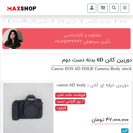
خانه
/
دوربین عکاسی
/
دوربین کانن
/
دوربین کانن 6D بدنه
/
کار
دوربین
و
لنز
مشاوره و کارشناسی
نگین سرخوش ۰۹۰۲۵۳۲۲۶۴۲
تجهیزات
و
دوربین کانن 6D بدنه دست دوم
اکسسوری
Canon EOS 6D DSLR Camera Body stock
بازار
دست
دوربین حرفه ای کانن | canon 6D body
دوم
فروشنده مکث شاپ
خرید
7 روز گارانتی تست
اقساطی
کارکرده
اجاره
۴۷,۰۰۰,۰۰۰ تومان
دوربین
و
البرز