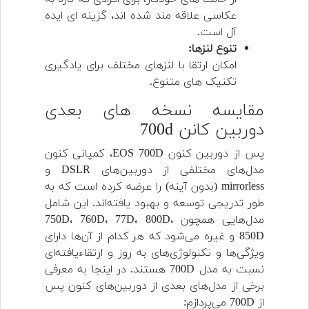
عکاسی علاقه مند شده اند، گزینه ای ایده
آل است.
تنوع لنزها:
امکان ارتقا با لنزهای مختلف برای یادگیری
تکنیک های متنوع.
مقایسه نسخه های بعدی
دوربین کانن 700d
پس از دوربین کنون EOS 700D، کمپانی کنون
مدل‌های مختلفی از دوربین‌های DSLR و
mirrorless (بدون آینه) را عرضه کرده است که به
طور تدریجی توسعه و بهبود یافته‌اند. این شامل
مدل‌هایی همچون 750D، 760D، 77D، 800D،
850D و غیره می‌شود که هر کدام از آن‌ها دارای
ویژگی‌ها و تکنولوژی‌های به روز و ارتقاء‌یافته‌ای
نسبت به مدل 700D هستند. در اینجا به معرفی
برخی از مدل‌های بعدی از دوربین‌های کنون پس
از 700D می‌پردازم: