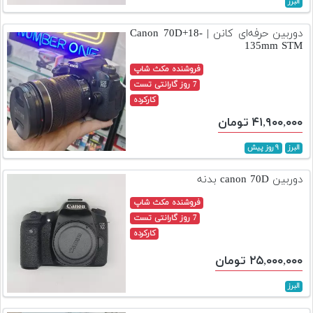
البرز
تجهیزات
دوربین حرفه‌ای کانن | Canon 70D+18-
مکث
135mm STM
پلاس
فروشنده مکث شاپ
افزودن
7 روز گارانتی تست
محصول
کارکرده
دست
۴۱,۹۰۰,۰۰۰ تومان
دوم
البرز
۹ روز پیش
لیست
قیمت
دوربین canon 70D بدنه
دوربین
فروشنده مکث شاپ
7 روز گارانتی تست
بله
کارکرده
۲۵,۰۰۰,۰۰۰ تومان
البرز