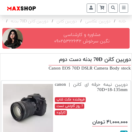
خانه
/
دوربین عکاسی
/
دوربین کانن
/
دوربین کانن 70D بدنه
/
کا
دوربین
و
لنز
مشاوره و کارشناسی
نگین سرخوش ۰۹۰۲۵۳۲۲۶۴۲
تجهیزات
و
دوربین کانن 70D بدنه دست دوم
اکسسوری
Canon EOS 70D DSLR Camera Body stock
بازار
دست
دوربین نیمه حرفه ای کانن | canon
دوم
70D+18-135mm
خرید
فروشنده مکث شاپ
اقساطی
7 روز گارانتی تست
کارکرده
اجاره
۴۱,۰۰۰,۰۰۰ تومان
دوربین
و