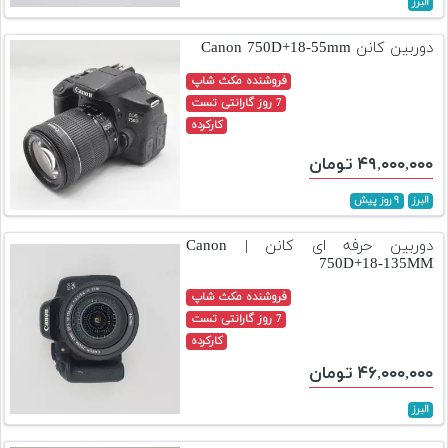
البرز
تجهیزات
دوربین کانن Canon 750D+18-55mm
مکث
پلاس
فروشنده مکث شاپ
7 روز گارانتی تست
افزودن
کارکرده
محصول
۴۹,۰۰۰,۰۰۰ تومان
دست
دوم
البرز
۹ روز پیش
لیست
دوربین حرفه ای کانن | Canon
قیمت
750D+18-135MM
دوربین
فروشنده مکث شاپ
بله
7 روز گارانتی تست
کارکرده
۴۶,۰۰۰,۰۰۰ تومان
البرز