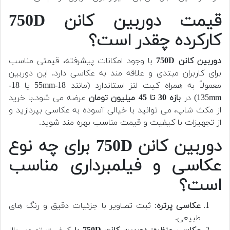
قیمت دوربین کانن 750D
کارکرده چقدر است؟
دوربین کانن 750D
با وجود امکانات پیشرفته، قیمتی مناسب
برای کاربران مبتدی و علاقه مند به عکاسی دارد. این دوربین
معمولاً به همراه کیت لنز استاندارد (مانند 18-55mm یا 18-
135mm) در
بازه 30 تا 45 میلیون تومان
عرضه می شود.
با خرید
از مکث شاپ، می توانید با خیالی آسوده به عکاسی بپردازید و
از تجهیزات با کیفیت و قیمت مناسب بهره مند شوید.
دوربین کانن 750D برای چه نوع
عکاسی و فیلمبرداری مناسب
است؟
عکاسی پرتره
: ثبت تصاویر با جزئیات دقیق و رنگ های
طبیعی.