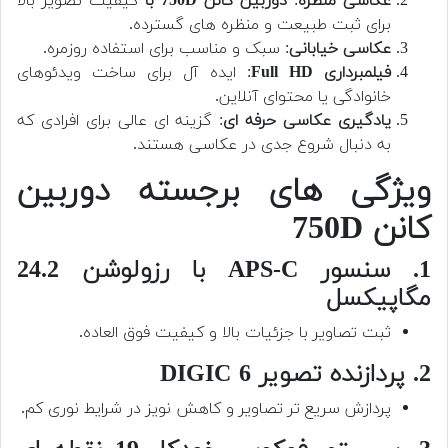
عکاسی منظره
:
دوربین کانن 750D با
کیفیت تصویر بالا
برای ثبت طبیعت و منظره های گسترده.
عکاسی خیابانی
: سبک و مناسب برای استفاده روزمره.
فیلمبرداری Full HD
: ایده آل برای ساخت ویدئوهای
خانوادگی یا محتوای آنلاین.
یادگیری عکاسی حرفه ای
: گزینه ای عالی برای افرادی که
به دنبال شروع جدی در عکاسی هستند.
ویژگی های برجسته دوربین
کانن 750D
1. سنسور APS-C با رزولوشن 24.2
مگاپیکسل
ثبت تصاویر با جزئیات بالا و کیفیت فوق العاده.
2. پردازنده تصویر DIGIC 6
پردازش سریع تر تصاویر و کاهش نویز در شرایط نوری کم.