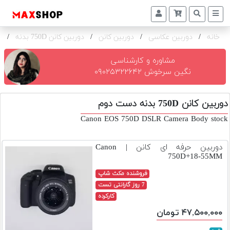
خانه
/
دوربین عکاسی
/
دوربین کانن
/
دوربین کانن 750D بدنه
/
ک
دوربین
و
لنز
مشاوره و کارشناسی
نگین سرخوش ۰۹۰۲۵۳۲۲۶۴۲
تجهیزات
و
دوربین کانن 750D بدنه دست دوم
اکسسوری
Canon EOS 750D DSLR Camera Body stock
بازار
دست
دوربین حرفه ای کانن | Canon
دوم
750D+18-55MM
خرید
فروشنده مکث شاپ
اقساطی
7 روز گارانتی تست
کارکرده
اجاره
۴۷,۵۰۰,۰۰۰ تومان
دوربین
و