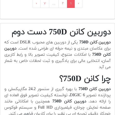
›
۷
...
۲
۱
‹
دوربین کانن 750D دست دوم
دوربین کانن 750D
یکی از دوربین های محبوب DSLR است که
برای عکاسان مبتدی و نیمه حرفه ای طراحی شده است.
دوربین
کانن 750D
با امکانات متنوع، کیفیت تصویر بالا و رابط کاربری
آسان، انتخابی عالی برای یادگیری و ثبت لحظات خاص به شمار
می آید
چرا کانن 750D؟
دوربین کانن 750D
با بهره گیری از سنسور 24.2 مگاپیکسلی و
پردازنده تصویر DIGIC 6، توانسته کیفیت تصویر فوق العاده ای
را ارائه دهد.
دوربین کانن 750D
همچنین با امکاناتی مانند
صفحه نمایش چرخان، فیلمبرداری Full HD و سیستم فوکوس
خودکار دقیق، تجربه ای بی نظیر را برای کاربران فراهم می کند.