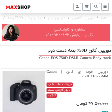
خانه
/
دوربین عکاسی
/
دوربین کانن
/
دوربین کانن 750D بدنه
/
ک
دوربین
و
لنز
مشاوره و کارشناسی
نگین سرخوش ۰۹۰۲۵۳۲۲۶۴۲
تجهیزات
و
دوربین کانن 750D بدنه دست دوم
اکسسوری
Canon EOS 750D DSLR Camera Body stock
بازار
دست
دوربین حرفه ای کانن | Canon
دوم
750D+18-55MM
خرید
فروشنده مکث شاپ
اقساطی
7 روز گارانتی تست
کارکرده
اجاره
۴۷,۵۰۰,۰۰۰ تومان
دوربین
و