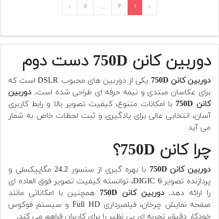
›
۷
...
۲
۱
‹
دوربین کانن 750D دست دوم
دوربین کانن 750D
یکی از دوربین های محبوب DSLR است که
برای عکاسان مبتدی و نیمه حرفه ای طراحی شده است.
دوربین
کانن 750D
با امکانات متنوع، کیفیت تصویر بالا و رابط کاربری
آسان، انتخابی عالی برای یادگیری و ثبت لحظات خاص به شمار
می آید
چرا کانن 750D؟
دوربین کانن 750D
با بهره گیری از سنسور 24.2 مگاپیکسلی و
پردازنده تصویر DIGIC 6، توانسته کیفیت تصویر فوق العاده ای
را ارائه دهد.
دوربین کانن 750D
همچنین با امکاناتی مانند
صفحه نمایش چرخان، فیلمبرداری Full HD و سیستم فوکوس
خودکار دقیق، تجربه ای بی نظیر را برای کاربران فراهم می کند.