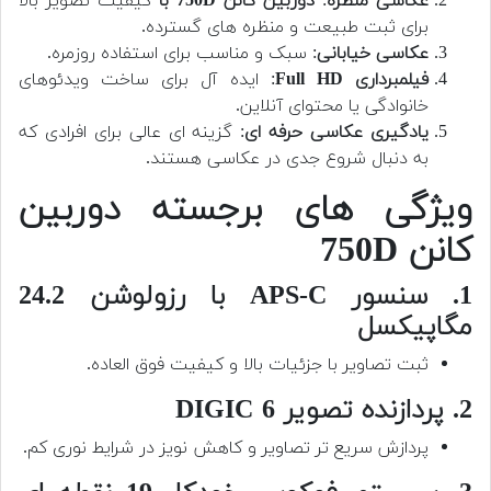
عکاسی منظره
:
دوربین کانن 750D با
کیفیت تصویر بالا
برای ثبت طبیعت و منظره های گسترده.
عکاسی خیابانی
: سبک و مناسب برای استفاده روزمره.
فیلمبرداری Full HD
: ایده آل برای ساخت ویدئوهای
خانوادگی یا محتوای آنلاین.
یادگیری عکاسی حرفه ای
: گزینه ای عالی برای افرادی که
به دنبال شروع جدی در عکاسی هستند.
ویژگی های برجسته دوربین
کانن 750D
1. سنسور APS-C با رزولوشن 24.2
مگاپیکسل
ثبت تصاویر با جزئیات بالا و کیفیت فوق العاده.
2. پردازنده تصویر DIGIC 6
پردازش سریع تر تصاویر و کاهش نویز در شرایط نوری کم.