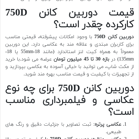
قیمت دوربین کانن 750D
کارکرده چقدر است؟
دوربین کانن 750D
با وجود امکانات پیشرفته، قیمتی مناسب
برای کاربران مبتدی و علاقه مند به عکاسی دارد. این دوربین
معمولاً به همراه کیت لنز استاندارد (مانند 18-55mm یا 18-
135mm) در
بازه 30 تا 45 میلیون تومان
عرضه می شود.
با خرید
از مکث شاپ، می توانید با خیالی آسوده به عکاسی بپردازید و
از تجهیزات با کیفیت و قیمت مناسب بهره مند شوید.
دوربین کانن 750D برای چه نوع
عکاسی و فیلمبرداری مناسب
است؟
عکاسی پرتره
: ثبت تصاویر با جزئیات دقیق و رنگ های
طبیعی.