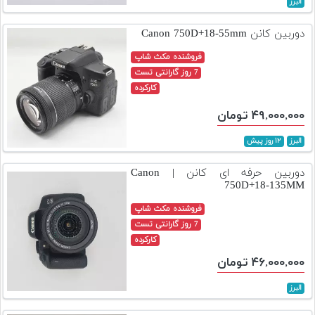
البرز
تجهیزات
دوربین کانن Canon 750D+18-55mm
مکث
پلاس
فروشنده مکث شاپ
7 روز گارانتی تست
افزودن
کارکرده
محصول
۴۹,۰۰۰,۰۰۰ تومان
دست
دوم
البرز
۱۲ روز پیش
لیست
دوربین حرفه ای کانن | Canon
قیمت
750D+18-135MM
دوربین
فروشنده مکث شاپ
بله
7 روز گارانتی تست
کارکرده
۴۶,۰۰۰,۰۰۰ تومان
البرز