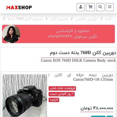
خانه
/
دوربین عکاسی
/
دوربین کانن
/
دوربین کانن 760D بدنه
/
ک
دوربین
و
لنز
مشاوره و کارشناسی
نگین سرخوش ۰۹۰۲۵۳۲۲۶۴۲
تجهیزات
و
دوربین کانن 760D بدنه دست دوم
اکسسوری
Canon EOS 760D DSLR Camera Body stock
بازار
دست
دوربین نیمه حرفه ای کانن |
دوم
Canon760D+18-135mm
خرید
فروشنده مکث شاپ
اقساطی
7 روز گارانتی تست
کارکرده
اجاره
۴۸,۰۰۰,۰۰۰ تومان
دوربین
و