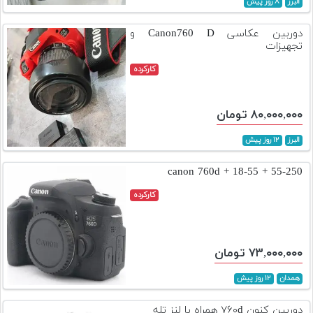
البرز
۸ روز پیش
تجهیزات
دوربین عکاسی Canon760 D و
مکث
تجهیزات
پلاس
کارکرده
افزودن
محصول
۸۰,۰۰۰,۰۰۰ تومان
دست
دوم
البرز
۱۲ روز پیش
لیست
canon 760d + 18-55 + 55-250
قیمت
دوربین
کارکرده
بله
۷۳,۰۰۰,۰۰۰ تومان
همدان
۱۲ روز پیش
دوربین کنون ۷۶۰d همراه با لنز تله