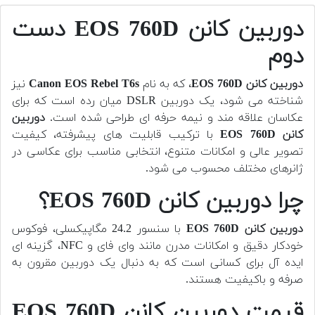
دوربین کانن EOS 760D دست
دوم
دوربین کانن EOS 760D
، که به نام
Canon EOS Rebel T6s
نیز
شناخته می شود، یک دوربین DSLR میان رده است که برای
عکاسان علاقه مند و نیمه حرفه ای طراحی شده است.
دوربین
کانن EOS 760D
با ترکیب قابلیت های پیشرفته، کیفیت
تصویر عالی و امکانات متنوع، انتخابی مناسب برای عکاسی در
ژانرهای مختلف محسوب می شود.
چرا دوربین کانن EOS 760D؟
دوربین کانن EOS 760D
با سنسور 24.2 مگاپیکسلی، فوکوس
خودکار دقیق و امکانات مدرن مانند وای فای و NFC، گزینه ای
ایده آل برای کسانی است که به دنبال یک دوربین مقرون به
صرفه و باکیفیت هستند.
قیمت دوربین کانن EOS 760D