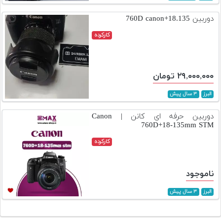
دوربین 760D canon+18.135
کارکرده
۲۹,۰۰۰,۰۰۰ تومان
البرز
۳ سال پیش
دوربین حرفه ای کانن | Canon
760D+18-135mm STM
کارکرده
ناموجود
البرز
۳ سال پیش