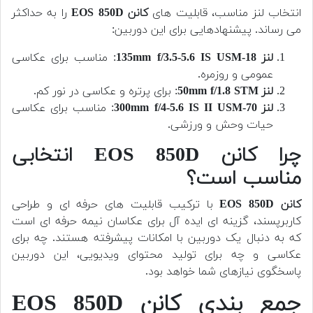
انتخاب لنز مناسب، قابلیت های
کانن EOS 850D
را به حداکثر
می رساند. پیشنهادهایی برای این دوربین:
لنز 18-135mm f/3.5-5.6 IS USM
: مناسب برای عکاسی
عمومی و روزمره.
لنز 50mm f/1.8 STM
: برای پرتره و عکاسی در نور کم.
لنز 70-300mm f/4-5.6 IS II USM
: مناسب برای عکاسی
حیات وحش و ورزشی.
چرا کانن EOS 850D انتخابی
مناسب است؟
کانن EOS 850D
با ترکیب قابلیت های حرفه ای و طراحی
کاربرپسند، گزینه ای ایده آل برای عکاسان نیمه حرفه ای است
که به دنبال یک دوربین با امکانات پیشرفته هستند. چه برای
عکاسی و چه برای تولید محتوای ویدیویی، این دوربین
پاسخگوی نیازهای شما خواهد بود.
جمع بندی کانن EOS 850D