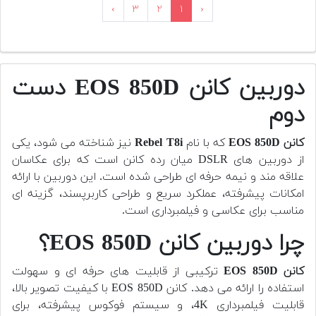
›
۳
۲
۱
‹
دوربین کانن EOS 850D دست
دوم
کانن EOS 850D
که با نام
Rebel T8i
نیز شناخته می شود، یکی
از دوربین های DSLR میان رده کانن است که برای عکاسان
علاقه مند و نیمه حرفه ای طراحی شده است. این دوربین با ارائه
امکانات پیشرفته، عملکرد سریع و طراحی کاربرپسند، گزینه ای
مناسب برای عکاسی و فیلمبرداری است.
چرا دوربین کانن EOS 850D؟
کانن EOS 850D
ترکیبی از قابلیت های حرفه ای و سهولت
استفاده را ارائه می دهد. کانن EOS 850D با کیفیت تصویر بالا،
قابلیت فیلمبرداری 4K، و سیستم فوکوس پیشرفته، برای