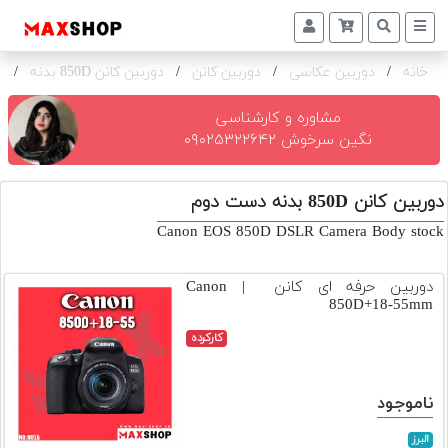
خانه
/
دوربین عکاسی
/
دوربین کانن
/
دوربین کانن 850D بدنه
/
ک
دوربین
و
لنز
مشاوره و کارشناسی
نگین سرخوش ۰۹۰۲۵۳۲۲۶۴۲
تجهیزات
و
دوربین کانن 850D بدنه دست دوم
اکسسوری
Canon EOS 850D DSLR Camera Body stock
بازار
دست
دوربین حرفه ای کانن | Canon
دوم
850D+18-55mm
خرید
کارکرده
اقساطی
اجاره
ناموجود
دوربین
و
البرز