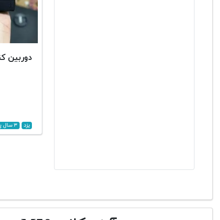
دوربین کنون M50
یزد
۳ سال پیش