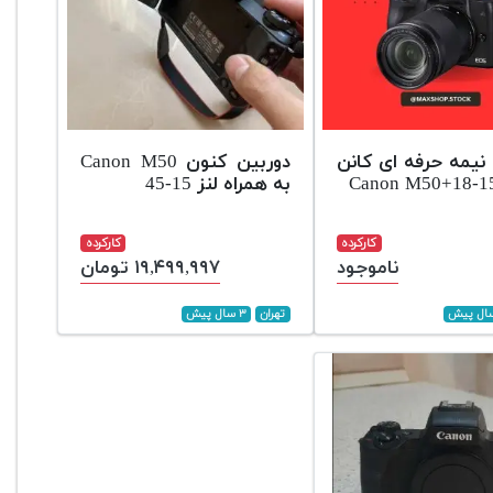
نیمه حرفه ای کانن
دوربین کنون Canon M50
به همراه لنز 15-45
کارکرده
کارکرده
ناموجود
۱۹,۴۹۹,۹۹۷ تومان
تهران
۳ سال پیش