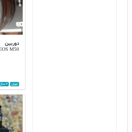
دوربین
non EOS M50
تهران
۲ سال پیش