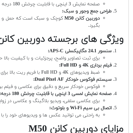
صفحه نمایش 3 اینچی با قابلیت چرخش 180 درجه به شما امکان می دهد که خودتان را در فریم قرار داده و از دوربین برای سلفی گیری و فیلم برداری از زوایای مختلف استفاده کنید.
طراحی جمع وجور و سبک:
دوربین کانن M50
کوچک و سبک است که حمل و استف
بگیرد.
ویژگی های برجسته دوربین کانن 50
سنسور 24.1 مگاپیکسلی APS-C:
برای ثبت تصاویر واضح، پرجزئیات و با کیفیت بالا ح
فیلم برداری 4K و Full HD:
ضبط ویدیوهای 4K و Full HD با فریم ریت بالا برای پروژه های حرفه ای و تولید محتوای ویدیویی.
سیستم فوکوس خودکار Dual Pixel AF:
فوکوس خودکار سریع و دقیق برای عکاسی و فیلم بردا
صفحه نمایش لمسی 3 اینچی با قابلیت چرخش 180 درجه:
برای عکاسی سلفی، ویدیو بلاگینگ و عکاسی در زوا
اتصال بی سیم Wi-Fi و بلوتوث:
به راحتی می توانید عکس ها و ویدیوهای خود را با دی
مزایای دوربین کانن M50