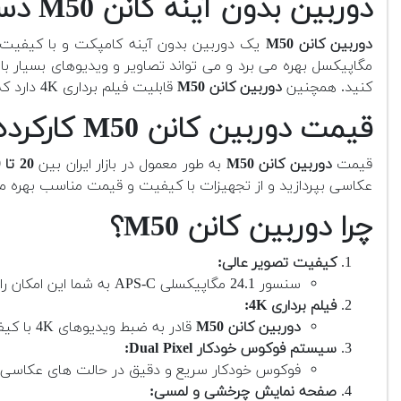
دوربین بدون آینه کانن M50 دست دوم
دوربین کانن M50
یک دوربین بدون آینه کامپکت و با کیفیت ا
مگاپیکسل بهره می برد و می تواند تصاویر و ویدیوهای بسیار ب
کنید. همچنین
دوربین کانن M50
قابلیت فیلم برداری 4K دارد که آن را برای تولید محتوای ویدیویی به گزینه ای عالی تبدیل می کند.
قیمت دوربین کانن M50 کارکرده چقدر است؟
قیمت
دوربین کانن M50
به طور معمول در بازار ایران بین
20 تا 50 تومان
عکاسی بپردازید و از تجهیزات با کیفیت و قیمت مناسب بهره م
چرا دوربین کانن M50؟
کیفیت تصویر عالی:
سنسور 24.1 مگاپیکسلی APS-C به شما این امکان را می دهد که تصاویری با جزئیات بالا و رنگ های طبیعی ثبت کنید. این دوربین به ویژه در نور کم عملکرد بسیار خوبی دارد.
فیلم برداری 4K:
دوربین کانن M50
قادر به ضبط ویدیوهای 4K با کیفیت بالا است. این ویژگی برای تولید محتوای ویدیویی حرفه ای و پخش آنلاین بسیار مناسب است.
سیستم فوکوس خودکار Dual Pixel:
فوکوس خودکار سریع و دقیق در حالت های عکاسی و ف
صفحه نمایش چرخشی و لمسی: