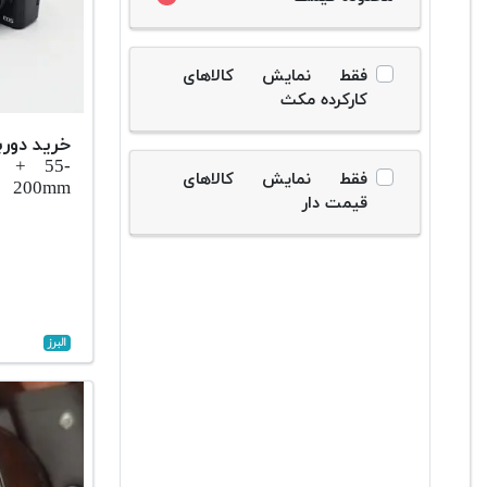
فقط نمایش کالاهای
کارکرده مکث
خرید دورب
i + 55-
فقط نمایش کالاهای
200mm
قیمت دار
البرز