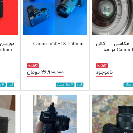
 عکاسی کانن
Canon m50+18-150mm
دوربین 
Ca در حد
| Canon M50+18-150mm
کارکرده
کارکرده
ناموجود
۲۶,۹۰۰,۰۰۰ تومان
البرز
۳ سال پیش
البرز
۳ سال پیش