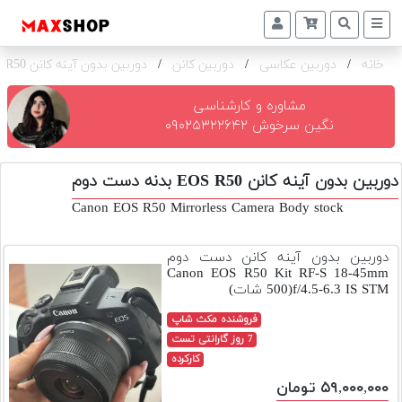
خانه
/
دوربین عکاسی
/
دوربین کانن
/
دوربین بدون آینه کانن EOS R50 بدنه
دوربین
و
لنز
مشاوره و کارشناسی
نگین سرخوش ۰۹۰۲۵۳۲۲۶۴۲
تجهیزات
و
دوربین بدون آینه کانن EOS R50 بدنه دست دوم
اکسسوری
Canon EOS R50 Mirrorless Camera Body stock
بازار
دست
دوربین بدون آینه کانن دست دوم
دوم
Canon EOS R50 Kit RF-S 18-45mm
f/4.5-6.3 IS STM(500 شات)
خرید
اقساطی
فروشنده مکث شاپ
7 روز گارانتی تست
اجاره
کارکرده
دوربین
۵۹,۰۰۰,۰۰۰ تومان
و