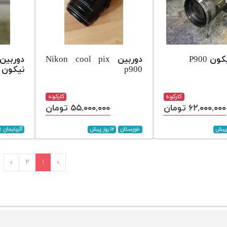
ن P900
دوربین Nikon cool pix
دوربین
p900
نیکون p900سوپر زوم
کارکرده
کارکرده
۶۲,۰۰۰,۰۰۰ تومان
۵۵,۰۰۰,۰۰۰ تومان
خوزستان
۱۲ روز پیش
آذربایجان 
›
۲
۱
‹