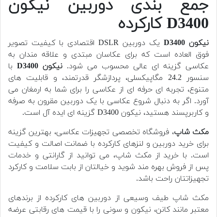
جمع بندی دوربین نیکون
D3400 کارکرده
نیکون D3400
یک دوربین DSLR اقتصادی با کیفیت تصویر
فوق العاده است که برای عکاسان مبتدی و علاقه مندان به
عکاسی گزینه ای عالی محسوب می شود.
نیکون D3400
با
سنسور 24.2 مگاپیکسلی، پردازشگر قدرتمند، و قابلیت های
متنوع، تجربه ای حرفه ای از عکاسی را برای شما به ارمغان می
آورد. اگر به دنبال شروع عکاسی با یک دوربین مقرون به صرفه
و کاربرپسند هستید، نیکون D3400 گزینه ای ایده آل است.
مکث شاپ
، فروشگاه تخصصی تجهیزات عکاسی، بهترین گزینه
برای خرید دوربین و لنزهای کارکرده با ضمانت اصالت و کیفیت
است. با خرید از مکث شاپ، می توانید از گارانتی و خدمات
پس از فروش بهره مند شوید و خیالتان از بابت سلامت و کارکرد
تجهیزاتتان راحت باشد.
مکث شاپ طیف وسیعی از دوربین های کارکرده از برندهای
معتبر مانند کانن، نیکون و سونی را با قیمت های رقابتی عرضه