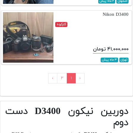
اصفهان
۲ ماه پیش
Nikon D3400
کارکرده
۴۱,۰۰۰,۰۰۰ تومان
تهران
۳ ماه پیش
›
۲
۱
‹
دوربین نیکون D3400 دست
دوم