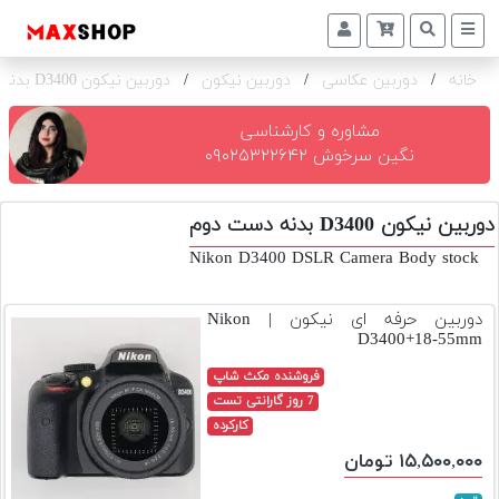
خانه
/
دوربین عکاسی
/
دوربین نیکون
/
دوربین نیکون D3400 بدنه
دوربین
و
لنز
مشاوره و کارشناسی
نگین سرخوش ۰۹۰۲۵۳۲۲۶۴۲
تجهیزات
و
دوربین نیکون D3400 بدنه دست دوم
اکسسوری
Nikon D3400 DSLR Camera Body stock
بازار
دست
دوربین حرفه ای نیکون | Nikon
دوم
D3400+18-55mm
خرید
فروشنده مکث شاپ
اقساطی
7 روز گارانتی تست
کارکرده
اجاره
۱۵,۵۰۰,۰۰۰ تومان
دوربین
و