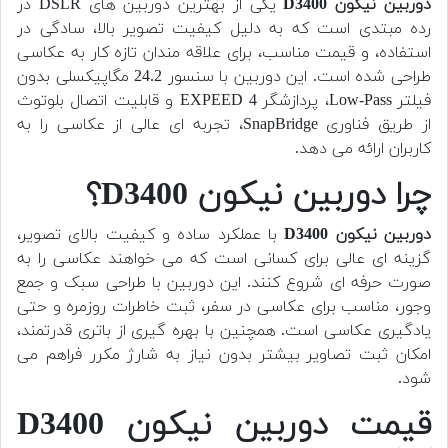
دوربین نیکون D3400
یکی از بهترین دوربین های DSLR در
رده مبتدی است که به دلیل کیفیت تصویر بالا، سادگی در
استفاده، و قیمت مناسب، برای علاقه مندان تازه کار به عکاسی
طراحی شده است. این دوربین با سنسور 24.2 مگاپیکسلی بدون
فیلتر Low-Pass، پردازشگر EXPEED 4 و قابلیت اتصال بلوتوث
از طریق فناوری SnapBridge، تجربه ای عالی از عکاسی را به
کاربران ارائه می دهد.
چرا دوربین نیکون D3400؟
دوربین نیکون D3400
با عملکرد ساده و کیفیت بالای تصویر،
گزینه ای عالی برای کسانی است که می خواهند عکاسی را به
صورت حرفه ای شروع کنند. این دوربین با طراحی سبک و جمع
وجور، مناسب برای عکاسی در سفر، ثبت خاطرات روزمره و حتی
یادگیری عکاسی است. همچنین با بهره گیری از باتری قدرتمند،
امکان ثبت تصاویر بیشتر بدون نیاز به شارژ مکرر فراهم می
شود.
قیمت دوربین نیکون D3400