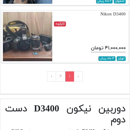
اصفهان
۲ ماه پیش
Nikon D3400
کارکرده
۴۱,۰۰۰,۰۰۰ تومان
تهران
۳ ماه پیش
›
۲
۱
‹
دوربین نیکون D3400 دست
دوم