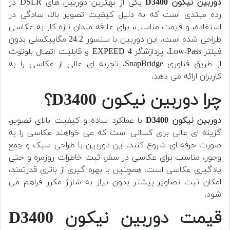
دوربین نیکون D3400
یکی از بهترین دوربین های DSLR در
رده مبتدی است که به دلیل کیفیت تصویر بالا، سادگی در
استفاده، و قیمت مناسب، برای علاقه مندان تازه کار به عکاسی
طراحی شده است. این دوربین با سنسور 24.2 مگاپیکسلی بدون
فیلتر Low-Pass، پردازشگر EXPEED 4 و قابلیت اتصال بلوتوث
از طریق فناوری SnapBridge، تجربه ای عالی از عکاسی را به
کاربران ارائه می دهد.
چرا دوربین نیکون D3400؟
دوربین نیکون D3400
با عملکرد ساده و کیفیت بالای تصویر،
گزینه ای عالی برای کسانی است که می خواهند عکاسی را به
صورت حرفه ای شروع کنند. این دوربین با طراحی سبک و جمع
وجور، مناسب برای عکاسی در سفر، ثبت خاطرات روزمره و حتی
یادگیری عکاسی است. همچنین با بهره گیری از باتری قدرتمند،
امکان ثبت تصاویر بیشتر بدون نیاز به شارژ مکرر فراهم می
شود.
قیمت دوربین نیکون D3400