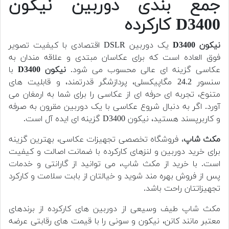
جمع بندی دوربین نیکون
D3400 کارکرده
نیکون D3400
یک دوربین DSLR اقتصادی با کیفیت تصویر
فوق العاده است که برای عکاسان مبتدی و علاقه مندان به
عکاسی گزینه ای عالی محسوب می شود.
نیکون D3400
با
سنسور 24.2 مگاپیکسلی، پردازشگر قدرتمند، و قابلیت های
متنوع، تجربه ای حرفه ای از عکاسی را برای شما به ارمغان می
آورد. اگر به دنبال شروع عکاسی با یک دوربین مقرون به صرفه
و کاربرپسند هستید، نیکون D3400 گزینه ای ایده آل است.
مکث شاپ
، فروشگاه تخصصی تجهیزات عکاسی، بهترین گزینه
برای خرید دوربین و لنزهای کارکرده با ضمانت اصالت و کیفیت
است. با خرید از مکث شاپ، می توانید از گارانتی و خدمات
پس از فروش بهره مند شوید و خیالتان از بابت سلامت و کارکرد
تجهیزاتتان راحت باشد.
مکث شاپ طیف وسیعی از دوربین های کارکرده از برندهای
معتبر مانند کانن، نیکون و سونی را با قیمت های رقابتی عرضه