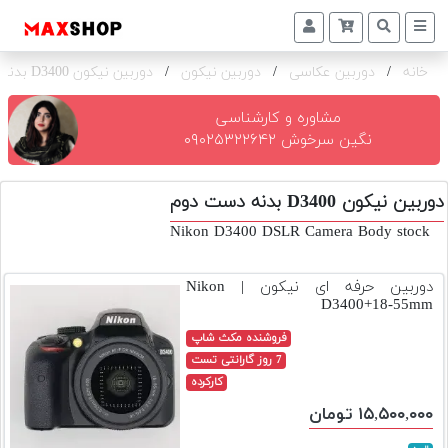
خانه
/
دوربین عکاسی
/
دوربین نیکون
/
دوربین نیکون D3400 بدنه
دوربین
و
لنز
مشاوره و کارشناسی
نگین سرخوش ۰۹۰۲۵۳۲۲۶۴۲
تجهیزات
و
دوربین نیکون D3400 بدنه دست دوم
اکسسوری
Nikon D3400 DSLR Camera Body stock
بازار
دست
دوربین حرفه ای نیکون | Nikon
دوم
D3400+18-55mm
خرید
فروشنده مکث شاپ
اقساطی
7 روز گارانتی تست
کارکرده
اجاره
۱۵,۵۰۰,۰۰۰ تومان
دوربین
و