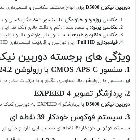
دوربین نیکون D5600
برای انواع مختلف عکاسی و فیلمبرداری م
عکاسی روزمره و خانوادگی
: با سنسور 24.2 مگاپیکسلی و سیستم فوکوس خودکار سریع، این دوربین برای ثبت لحظات روزمره و خانوادگی عالی است.
عکاسی پرتره
: با عمق میدان کم و دقت بالای رنگ ها، این
عکاسی منظره و طبیعت
: سنسور با رزولوشن بالا و قابلی
فیلمبرداری Full HD
: این دوربین با قابلیت فیلمبرداری Full HD و نرخ فریم 60 فریم بر ثانیه، برای تولید ویدیوهای با کیفیت بالا مناسب است.
ویژگی های برجسته دوربین نیکون 00
1. سنسور CMOS APS-C با رزولوشن 24.2 مگاپیکسل
این سنسور با رزولوشن بالا تصاویری دقیق و با جزئیات عالی در 
2. پردازشگر تصویر EXPEED 4
دوربین نیکون D5600 با
پردازشگر EXPEED 4 به دوربین کمک می کند تا تصاویر با کیفیت بالا و نویز کم تولید کند و عملکرد بهتری در شرایط نوری کم ارائه دهد.
3. سیستم فوکوس خودکار 39 نقطه ای
سیستم فوکوس خودکار 39 نقطه ای دقت بالایی دارد و حتی در شرایط نوری ضعیف نیز می تواند فوکوس دقیقی را انجام دهد.