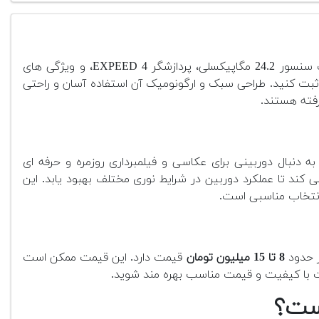
یک دوربین DSLR میان رده است که برای عکاسان مبتدی و نیمه حرفه ای طراحی شده است. این دوربین با ترکیب سنسور 24.2 مگاپیکسلی، پردازشگر EXPEED 4، و ویژگی های
ثبت کنید. طراحی سبک و ارگونومیک آن استفاده آسان و راحتی
رفته هستند.
 نمایش لمسی و قابلیت های اتصال Wi-Fi و Bluetooth، برای افرادی که به دنبال دوربینی برای عکاسی و فیلمبرداری روزمره و حرفه ای
ه آل است. سنسور 24.2 مگاپیکسلی آن تصاویری شفاف و دقیق تولید می کند و پردازشگر EXPEED 4 کمک می کند تا عملکرد دوربین در شرایط نوری مختلف بهبود یابد. این
8 تا 15 میلیون تومان
قیمت دارد. این قیمت ممکن است
زات با کیفیت و قیمت مناسب بهره مند شوید.