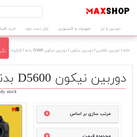
دوربین و لنز
تجهیزات و اکسسوری
بازار دست دوم
خرید اقسا
خانه
/
دوربین عکاسی
/
دوربین نیکون
/
دوربین نیکون D5600 بدنه
/
کارکرده
نگین 
دوربین نیکون D5600 بدنه دست دوم
dy stock
مرتب سازی بر اساس
محدوده قیمت