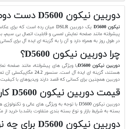
دوربین نیکون D5600 دست دوم
نیکون D5600
پیشرفته مانند صفحه نمایش لمسی و قابلیت اتصال بی سیم، به 
در طول روز به همراه دارد و آن را به گزینه ای ایده آل برای کس
چرا دوربین نیکون D5600؟
دوربین نیکون D5600
دوربین همچنین برای کسانی که قصد دارند ویدیوهای با کیفیت 4K ضبط کنند، به دلیل قابلیت فیلمبرداری Full HD و امکانات عالی، انتخاب مناسبی است
قیمت دوربین نیکون D5600 کارکرده چقدر است؟
دوربین نیکون D5600 با توجه به ویژگی های عالی و تکنولوژی های پیشرفته ای که در اختیار شما قرار می دهد، معمولاً در بازار ایران در حدود
بسته به شرایط بازار و نوع بسته بندی متفاوت باشد.با خرید از
دوربین نیکون D5600 برای چه نوع عکاسی و فیلمبرداری مناسب است؟