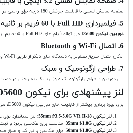
4. صفحه نمایش لمسی 3.2 اینچی با قابلیت چرخش
صفحه نمایش لمسی با قابلیت چرخش 180 درجه برای راحتی در عکاسی سلفی و عکاسی در زوایای مختلف عالی است.
5. فیلمبرداری Full HD با 60 فریم بر ثانیه
دوربین نیکون D5600
می تواند فیلم های Full HD با 60 فریم بر ثانیه ضبط کند که برای تولید ویدیوهای با کیفیت و روان عالی است.
6. اتصال Wi-Fi و Bluetooth
امکان انتقال سریع تصاویر به دستگاه های دیگر از طریق Wi-Fi و Bluetooth به راحتی فراهم است و می توانید تصاویر خود را در شبکه های اجتماعی به اشتراک بگذارید.
7. طراحی ارگونومیک و سبک
این دوربین با طراحی ارگونومیک و وزن سبک، به راحتی در دست 
لنز پیشنهادی برای نیکون D5600
برای بهره برداری بیشتر از قابلیت های دوربین نیکون D5600، می توانید از لنزهای مختلف استفاده کنید. برخی از لنزهای پیشنهادی:
لنز نیکون 18-55mm f/3.5-5.6G VR II
: لنز استاندارد برای 
لنز نیکون 35mm f/1.8G
: مناسب برای عکاسی پرتره و ثبت 
لنز نیکون 50mm f/1.8G
: برای عکاسی با نور کم و عمق مید