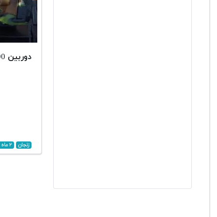
دوربین D5600
زنجان
۲ ماه پیش