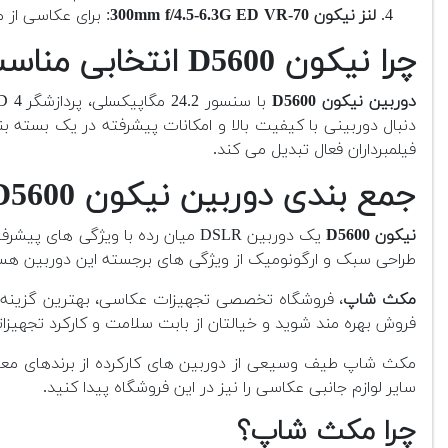
لنز نیکون 70-300mm f/4.5-6.3G ED VR
: برای عکاسی از
چرا نیکون D5600 انتخابی مناسب است؟
دوربین نیکون D5600
دنبال دوربینی با کیفیت بالا و امکانات پیشرفته در یک بسته 
فیلمبرداران فعال تبدیل می کند.
جمع بندی دوربین نیکون D5600 کارکرده
نیکون D5600
طراحی سبک و ارگونومیک از ویژگی های برجسته این دوربین هس
مکث شاپ
، فروشگاه تخصصی تجهیزات عکاسی، بهترین گزینه بر
فروش بهره مند شوید و خیالتان از بابت سلامت و کارکرد تجهیزات
مکث شاپ طیف وسیعی از دوربین های کارکرده از برندهای معتبر 
سایر لوازم جانبی عکاسی را نیز در این فروشگاه پیدا کنید.
چرا مکث شاپ؟