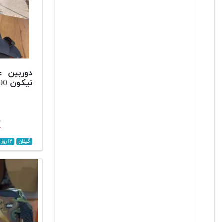
دوربین 
نیکون D5600
۰
گیلان
۱۲ روز پیش