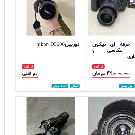
 حرفه ای نیکون
دوربینnikon D5600
D5600 عکاسی و
اری
کارکرده
کارکرده
۴۹,۰۰۰,۰۰۰ تومان
توافقی
 روز پیش
گیلان
۲ ماه پیش