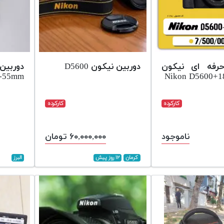
حرفه ای نیکون
دوربین نیکون D5600
دوربین
8-55mm
Nikon D5600+
کارکرده
کارکرده
ناموجود
۶۰,۰۰۰,۰۰۰ تومان
کرمان
۱۲ روز پیش
البرز