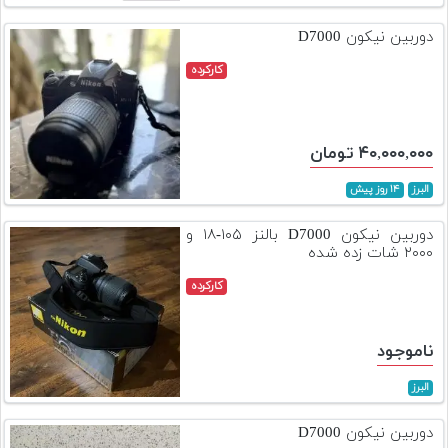
تجهیزات
دوربین نیکون D7000
مکث
کارکرده
پلاس
افزودن
محصول
۴۰,۰۰۰,۰۰۰ تومان
دست
دوم
البرز
۱۴ روز پیش
لیست
دوربین نیکون D7000 بالنز ۱۰۵-۱۸ و
قیمت
۲۰۰۰ شات زده شده
دوربین
کارکرده
بله
ناموجود
البرز
دوربین نیکون D7000