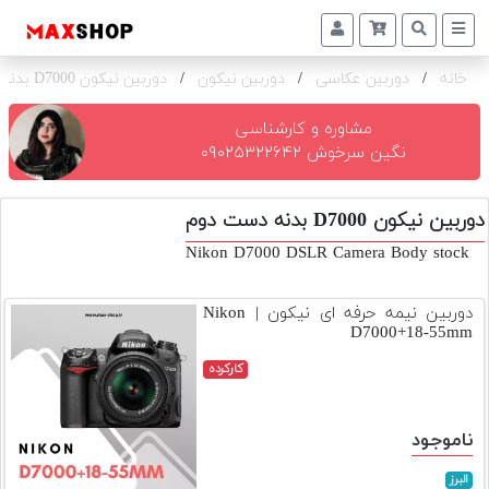
خانه
/
دوربین عکاسی
/
دوربین نیکون
/
دوربین نیکون D7000 بدنه
دوربین
و
لنز
مشاوره و کارشناسی
نگین سرخوش ۰۹۰۲۵۳۲۲۶۴۲
تجهیزات
و
دوربین نیکون D7000 بدنه دست دوم
اکسسوری
Nikon D7000 DSLR Camera Body stock
بازار
دست
دوربین نیمه حرفه ای نیکون | Nikon
دوم
D7000+18-55mm
خرید
کارکرده
اقساطی
اجاره
ناموجود
دوربین
و
البرز