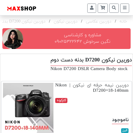
خانه
/
دوربین عکاسی
/
دوربین نیکون
/
دوربین نیکون D7200 بدنه
دوربین
و
لنز
مشاوره و کارشناسی
نگین سرخوش ۰۹۰۲۵۳۲۲۶۴۲
تجهیزات
و
دوربین نیکون D7200 بدنه دست دوم
اکسسوری
Nikon D7200 DSLR Camera Body stock
بازار
دست
دوربین نیمه حرفه ای نیکون | Nikon
دوم
D7200+18-140mm
خرید
کارکرده
اقساطی
اجاره
ناموجود
دوربین
و
البرز