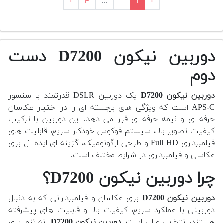
›
۴
...
۲
۱
‹
دوربین نیکون D7200 دست
دوم
دوربین
نیکون D7200
یک دوربین DSLR قدرتمند با سنسور
APS-C است که ویژگی های برجسته ای را در اختیار عکاسان
حرفه ای و نیمه حرفه ای قرار می دهد. این دوربین با ترکیب
کیفیت تصویر بالا، سیستم فوکوس خودکار سریع، قابلیت های
فیلمبرداری Full HD و طراحی ارگونومیک، گزینه ای ایده آل برای
عکاسی و فیلمبرداری در شرایط مختلف است.
چرا دوربین نیکون D7200؟
دوربین
نیکون D7200
برای عکاسان و فیلمبردارانی که به دنبال
دوربینی با عملکرد سریع، کیفیت بالا و قابلیت های پیشرفته
هستند، انتخابی عالی است.
دوربین
نیکون D7200
نه تنها برای