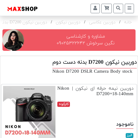
خانه
/
دوربین عکاسی
/
دوربین نیکون
/
دوربین نیکون D7200 بدنه
دوربین
و
لنز
مشاوره و کارشناسی
نگین سرخوش ۰۹۰۲۵۳۲۲۶۴۲
تجهیزات
و
دوربین نیکون D7200 بدنه دست دوم
اکسسوری
Nikon D7200 DSLR Camera Body stock
بازار
دست
دوربین نیمه حرفه ای نیکون | Nikon
دوم
D7200+18-140mm
خرید
کارکرده
اقساطی
اجاره
ناموجود
دوربین
و
البرز