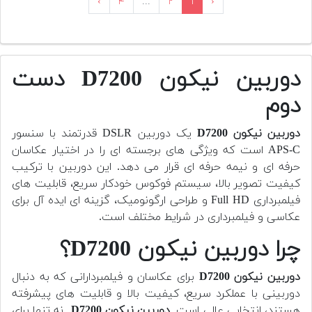
›
۴
...
۲
۱
‹
دوربین نیکون D7200 دست
دوم
دوربین
نیکون D7200
یک دوربین DSLR قدرتمند با سنسور
APS-C است که ویژگی های برجسته ای را در اختیار عکاسان
حرفه ای و نیمه حرفه ای قرار می دهد. این دوربین با ترکیب
کیفیت تصویر بالا، سیستم فوکوس خودکار سریع، قابلیت های
فیلمبرداری Full HD و طراحی ارگونومیک، گزینه ای ایده آل برای
عکاسی و فیلمبرداری در شرایط مختلف است.
چرا دوربین نیکون D7200؟
دوربین
نیکون D7200
برای عکاسان و فیلمبردارانی که به دنبال
دوربینی با عملکرد سریع، کیفیت بالا و قابلیت های پیشرفته
هستند، انتخابی عالی است.
دوربین
نیکون D7200
نه تنها برای