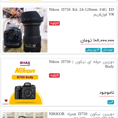
تجهیزات
Nikon D750 Kit 24-120mm f/4G ED
VR فول‌فریم
مکث
پلاس
کارکرده
افزودن
محصول
۱۰۸,۰۰۰,۰۰۰ تومان
دست
دوم
خوزستان
۱۴ روز پیش
لیست
دوربین حرفه ای نیکون | Nikon D750
قیمت
Body
دوربین
کارکرده
بله
ناموجود
البرز
دوربین نیکون D750 همراه NIKKOR