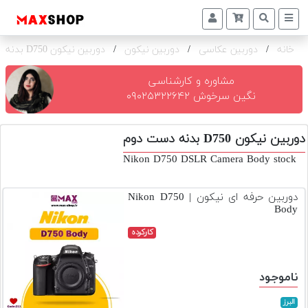
خانه
/
دوربین عکاسی
/
دوربین نیکون
/
دوربین نیکون D750 بدنه
دوربین
و
لنز
مشاوره و کارشناسی
نگین سرخوش ۰۹۰۲۵۳۲۲۶۴۲
تجهیزات
و
دوربین نیکون D750 بدنه دست دوم
اکسسوری
Nikon D750 DSLR Camera Body stock
بازار
دست
دوربین حرفه ای نیکون | Nikon D750
دوم
Body
خرید
کارکرده
اقساطی
اجاره
ناموجود
دوربین
و
البرز