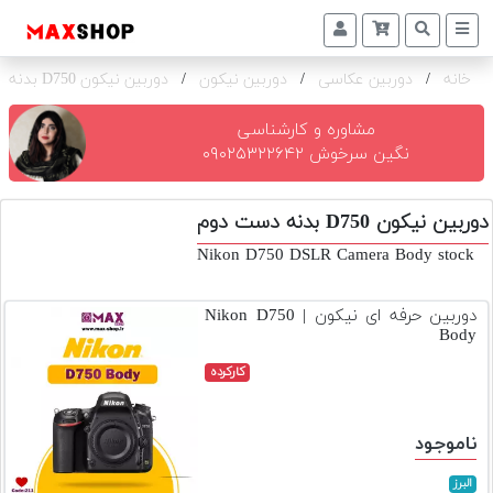
خانه
/
دوربین عکاسی
/
دوربین نیکون
/
دوربین نیکون D750 بدنه
دوربین
و
لنز
مشاوره و کارشناسی
نگین سرخوش ۰۹۰۲۵۳۲۲۶۴۲
تجهیزات
و
دوربین نیکون D750 بدنه دست دوم
اکسسوری
Nikon D750 DSLR Camera Body stock
بازار
دست
دوربین حرفه ای نیکون | Nikon D750
دوم
Body
خرید
کارکرده
اقساطی
اجاره
ناموجود
دوربین
و
البرز