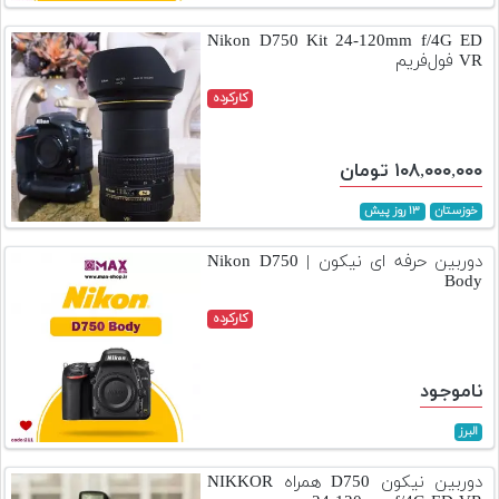
تجهیزات
Nikon D750 Kit 24-120mm f/4G ED
VR فول‌فریم
مکث
پلاس
کارکرده
افزودن
محصول
۱۰۸,۰۰۰,۰۰۰ تومان
دست
دوم
خوزستان
۱۳ روز پیش
لیست
دوربین حرفه ای نیکون | Nikon D750
قیمت
Body
دوربین
کارکرده
بله
ناموجود
البرز
دوربین نیکون D750 همراه NIKKOR