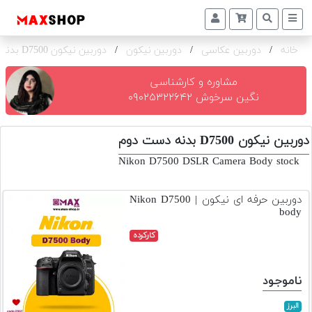
خانه
/
دوربین عکاسی
/
دوربین نیکون
/
دوربین نیکون D7500 بدنه
دوربین
و
لنز
مشاوره و کارشناسی
نگین سرخوش ۰۹۰۲۵۳۲۲۶۴۲
تجهیزات
و
دوربین نیکون D7500 بدنه دست دوم
اکسسوری
Nikon D7500 DSLR Camera Body stock
بازار
دست
دوربین حرفه ای نیکون | Nikon D7500
دوم
body
خرید
کارکرده
اقساطی
اجاره
ناموجود
دوربین
و
البرز