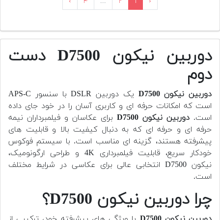
›
۴
...
۲
۱
‹
دوربین نیکون D7500 دست
دوم
دوربین
نیکون D7500
یک دوربین DSLR با سنسور APS-C
است که امکانات حرفه ای و کاربری آسان را در خود جای داده
است.
دوربین
نیکون D7500
برای عکاسان و فیلمبرداران نیمه
حرفه ای و حرفه ای که به دنبال کیفیت بالا و قابلیت های
پیشرفته هستند، گزینه ای مناسب است. با سیستم فوکوس
خودکار سریع، قابلیت فیلمبرداری 4K و طراحی ارگونومیک،
نیکون D7500 انتخابی عالی برای عکاسی در شرایط مختلف
است.
چرا دوربین نیکون D7500؟
دوربین
نیکون D7500
با ویژگی های پیشرفته خود، ترکیبی از