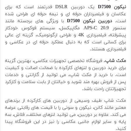
نیکون D7500
یک دوربین DSLR قدرتمند است که برای
عکاسان و فیلمبرداران حرفه ای و نیمه حرفه ای طراحی شده
است.
دوربین
نیکون D7500
با ویژگی های برجسته مانند
سنسور APS-C 20.9 مگاپیکسل، سیستم فوکوس خودکار
پیشرفته، فیلمبرداری 4K و طراحی ارگونومیک، گزینه ای عالی
برای کسانی است که به دنبال عملکرد حرفه ای در عکاسی و
فیلمبرداری هستند.
مکث شاپ
، فروشگاه تخصصی تجهیزات عکاسی، بهترین گزینه
برای خرید دوربین و لنزهای کارکرده با ضمانت اصالت و کیفیت
است. با خرید از مکث شاپ، می توانید از گارانتی و خدمات
پس از فروش بهره مند شوید و خیالتان از بابت سلامت و کارکرد
تجهیزاتتان راحت باشد.
مکث شاپ طیف وسیعی از دوربین های کارکرده از برندهای
معتبر مانند کانن، نیکون و سونی را با قیمت های رقابتی عرضه
می کند. علاوه بر دوربین، می توانید لنزهای مختلف، فلاش، سه
پایه و سایر لوازم جانبی عکاسی را نیز در این فروشگاه پیدا
کنید.