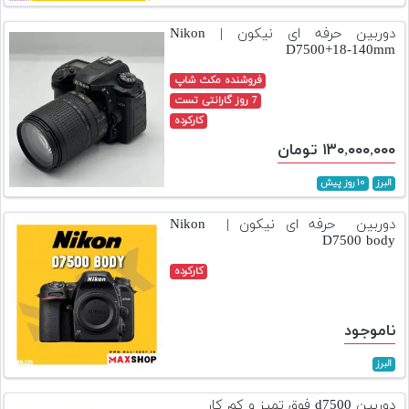
تجهیزات
دوربین حرفه ای نیکون | Nikon
D7500+18-140mm
مکث
پلاس
فروشنده مکث شاپ
7 روز گارانتی تست
افزودن
کارکرده
محصول
۱۳۰,۰۰۰,۰۰۰ تومان
دست
دوم
البرز
۱۰ روز پیش
لیست
دوربین حرفه ای نیکون | Nikon
قیمت
D7500 body
دوربین
کارکرده
بله
ناموجود
البرز
دوربین d7500 فوق تمیز و کم کار