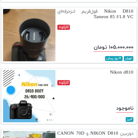
تجهیزات
Nikon D810 فول‌فریم لنزحرفه‌ای
Tamron 85 f/1.8 VC
مکث
پلاس
کارکرده
افزودن
محصول
۱۰۵,۰۰۰,۰۰۰ تومان
دست
دوم
تهران
۱۶ روز پیش
لیست
Nikon d810
قیمت
کارکرده
دوربین
بله
ناموجود
البرز
دوربین NIKON D810 و CANON 70D