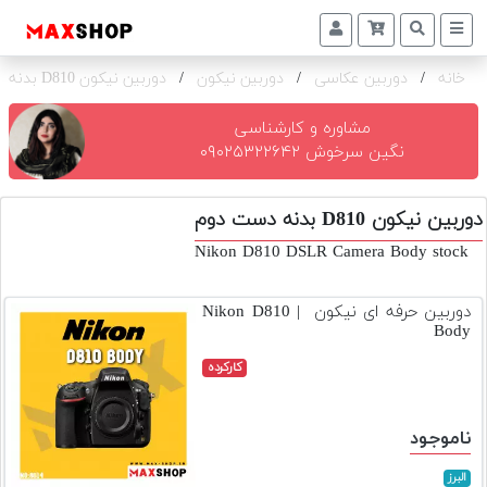
خانه
/
دوربین عکاسی
/
دوربین نیکون
/
دوربین نیکون D810 بدنه
دوربین
و
لنز
مشاوره و کارشناسی
نگین سرخوش ۰۹۰۲۵۳۲۲۶۴۲
تجهیزات
و
دوربین نیکون D810 بدنه دست دوم
اکسسوری
Nikon D810 DSLR Camera Body stock
بازار
دست
دوربین حرفه ای نیکون | Nikon D810
دوم
Body
خرید
کارکرده
اقساطی
اجاره
ناموجود
دوربین
و
البرز