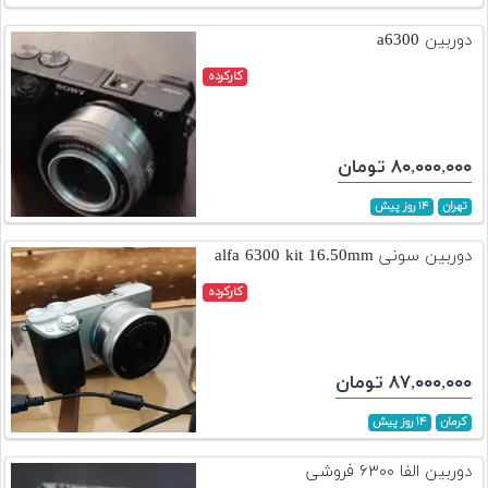
تجهیزات
دوربین a6300
مکث
کارکرده
پلاس
افزودن
محصول
۸۰,۰۰۰,۰۰۰ تومان
دست
دوم
تهران
۱۴ روز پیش
لیست
دوربین سونی alfa 6300 kit 16.50mm
قیمت
کارکرده
دوربین
بله
۸۷,۰۰۰,۰۰۰ تومان
کرمان
۱۴ روز پیش
دوربین الفا ۶۳۰۰ فروشی