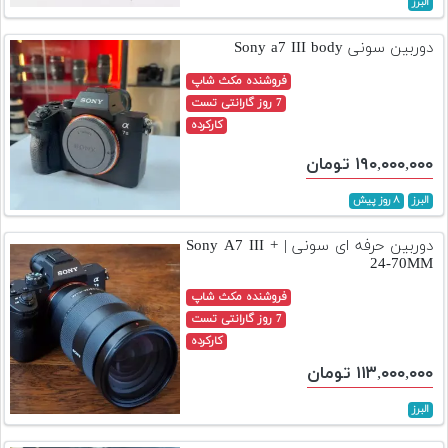
البرز
تجهیزات
دوربین سونی Sony a7 III body
مکث
پلاس
فروشنده مکث شاپ
7 روز گارانتی تست
افزودن
کارکرده
محصول
۱۹۰,۰۰۰,۰۰۰ تومان
دست
دوم
البرز
۸ روز پیش
لیست
دوربین حرفه ای سونی | Sony A7 III +
قیمت
24-70MM
دوربین
فروشنده مکث شاپ
بله
7 روز گارانتی تست
کارکرده
۱۱۳,۰۰۰,۰۰۰ تومان
البرز