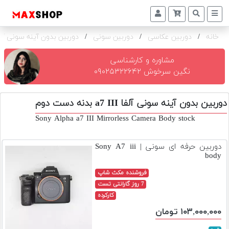
خانه
/
دوربین عکاسی
/
دوربین سونی
/
دوربین بدون آینه سونی آلفا a7 III ب
دوربین
و
لنز
مشاوره و کارشناسی
نگین سرخوش ۰۹۰۲۵۳۲۲۶۴۲
تجهیزات
و
دوربین بدون آینه سونی آلفا a7 III بدنه دست دوم
اکسسوری
Sony Alpha a7 III Mirrorless Camera Body stock
بازار
دست
دوربین حرفه ای سونی | Sony A7 iii
دوم
body
خرید
فروشنده مکث شاپ
اقساطی
7 روز گارانتی تست
کارکرده
اجاره
۱۰۳,۰۰۰,۰۰۰ تومان
دوربین
و