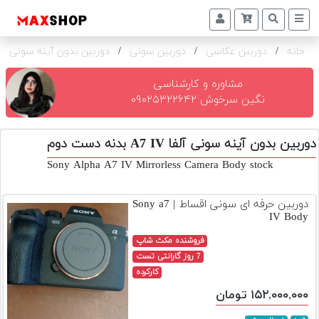
خانه
/
دوربین عکاسی
/
دوربین سونی
/
دوربین بدون آینه سونی آلفا A7 IV ب
دوربین
و
لنز
مشاوره و کارشناسی
نگین سرخوش ۰۹۰۲۵۳۲۲۶۴۲
تجهیزات
و
دوربین بدون آینه سونی آلفا A7 IV بدنه دست دوم
اکسسوری
Sony Alpha A7 IV Mirrorless Camera Body stock
بازار
دست
دوربین حرفه ای سونی اقساط | Sony a7
دوم
IV Body
خرید
فروشنده مکث شاپ
اقساطی
7 روز گارانتی تست
کارکرده
اجاره
۱۵۲,۰۰۰,۰۰۰ تومان
دوربین
و