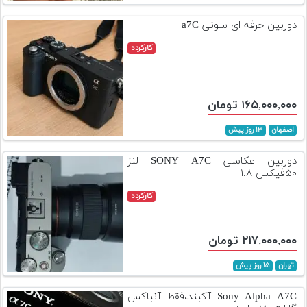
تجهیزات
دوربین حرفه ای سونی a7C
مکث
کارکرده
پلاس
افزودن
محصول
۱۶۵,۰۰۰,۰۰۰ تومان
دست
دوم
اصفهان
۱۳ روز پیش
لیست
دوربین عکاسی SONY A7C لنز
قیمت
۵۰فیکس ۱.۸
دوربین
کارکرده
بله
۲۱۷,۰۰۰,۰۰۰ تومان
تهران
۱۵ روز پیش
Sony Alpha A7C آکبند،فقط آنباکس