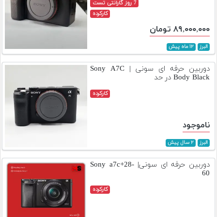
7 روز گارانتی تست
کارکرده
۸۹,۰۰۰,۰۰۰ تومان
البرز
۱۲ ماه پیش
دوربین حرفه ای سونی | Sony A7C
Body Black در حد
کارکرده
ناموجود
البرز
۲ سال پیش
دوربین حرفه ای سونی| Sony a7c+28-
60
کارکرده