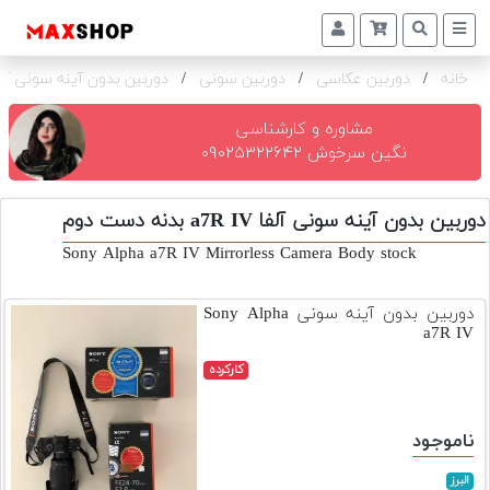
خانه
/
دوربین عکاسی
/
دوربین سونی
/
دوربین بدون آینه سونی آلفا a7R IV ب
دوربین
و
لنز
مشاوره و کارشناسی
نگین سرخوش ۰۹۰۲۵۳۲۲۶۴۲
تجهیزات
و
دوربین بدون آینه سونی آلفا a7R IV بدنه دست دوم
اکسسوری
Sony Alpha a7R IV Mirrorless Camera Body stock
بازار
دست
دوربین بدون آینه سونی Sony Alpha
دوم
a7R IV
خرید
کارکرده
اقساطی
اجاره
ناموجود
دوربین
و
البرز