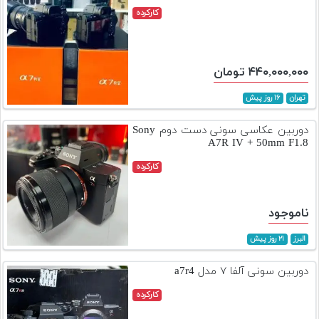
کارکرده
۴۴۰,۰۰۰,۰۰۰ تومان
تهران
۱۶ روز پیش
دوربین عکاسی سونی دست دوم Sony
A7R IV + 50mm F1.8
کارکرده
ناموجود
البرز
۲۱ روز پیش
دوربین سونی آلفا ۷ مدل a7r4
کارکرده