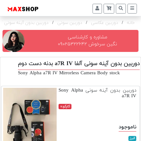
خانه
/
دوربین عکاسی
/
دوربین سونی
/
دوربین بدون آینه سونی آلفا a7R IV ب
دوربین
و
لنز
مشاوره و کارشناسی
نگین سرخوش ۰۹۰۲۵۳۲۲۶۴۲
تجهیزات
و
دوربین بدون آینه سونی آلفا a7R IV بدنه دست دوم
اکسسوری
Sony Alpha a7R IV Mirrorless Camera Body stock
بازار
دست
دوربین بدون آینه سونی Sony Alpha
دوم
a7R IV
خرید
کارکرده
اقساطی
اجاره
ناموجود
دوربین
و
البرز