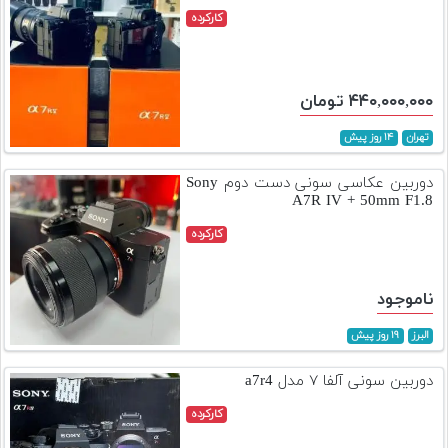
کارکرده
۴۴۰,۰۰۰,۰۰۰ تومان
تهران
۱۴ روز پیش
دوربین عکاسی سونی دست دوم Sony
A7R IV + 50mm F1.8
کارکرده
ناموجود
البرز
۱۹ روز پیش
دوربین سونی آلفا ۷ مدل a7r4
کارکرده