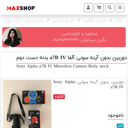
خانه
/
دوربین عکاسی
/
دوربین سونی
/
دوربین بدون آینه سونی آلفا a7R IV ب
دوربین
و
لنز
مشاوره و کارشناسی
نگین سرخوش ۰۹۰۲۵۳۲۲۶۴۲
تجهیزات
و
دوربین بدون آینه سونی آلفا a7R IV بدنه دست دوم
اکسسوری
Sony Alpha a7R IV Mirrorless Camera Body stock
بازار
دست
دوربین بدون آینه سونی Sony Alpha
دوم
a7R IV
خرید
کارکرده
اقساطی
اجاره
ناموجود
دوربین
و
البرز