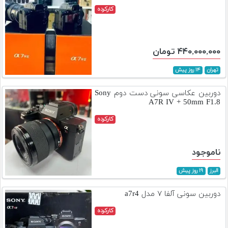
کارکرده
۴۴۰,۰۰۰,۰۰۰ تومان
تهران
۱۴ روز پیش
دوربین عکاسی سونی دست دوم Sony
A7R IV + 50mm F1.8
کارکرده
ناموجود
البرز
۱۹ روز پیش
دوربین سونی آلفا ۷ مدل a7r4
کارکرده