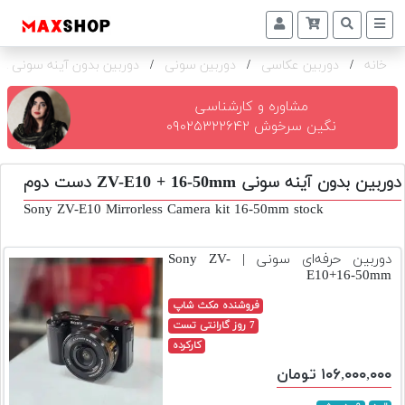
خانه
/
دوربین عکاسی
/
دوربین سونی
/
دوربین بدون آینه سونی ZV-E10 + 16-50mm
دوربین
و
لنز
مشاوره و کارشناسی
نگین سرخوش ۰۹۰۲۵۳۲۲۶۴۲
تجهیزات
و
دوربین بدون آینه سونی ZV-E10 + 16-50mm دست دوم
اکسسوری
Sony ZV-E10 Mirrorless Camera kit 16-50mm stock
بازار
دست
دوربین حرفه‌ای سونی | Sony ZV-
دوم
E10+16-50mm
خرید
فروشنده مکث شاپ
اقساطی
7 روز گارانتی تست
کارکرده
اجاره
۱۰۶,۰۰۰,۰۰۰ تومان
دوربین
و