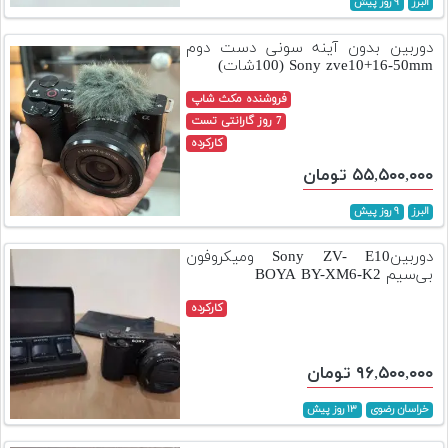
البرز
۹ روز پیش
تجهیزات
دوربین بدون آینه سونی دست دوم
مکث
Sony zve10+16-50mm (100شات)
پلاس
فروشنده مکث شاپ
افزودن
7 روز گارانتی تست
محصول
کارکرده
دست
۵۵,۵۰۰,۰۰۰ تومان
دوم
البرز
۹ روز پیش
لیست
قیمت
دوربینSony ZV- E10 ومیکروفون
دوربین
بی‌سیم BOYA BY-XM6-K2
کارکرده
بله
۹۶,۵۰۰,۰۰۰ تومان
خراسان رضوی
۱۳ روز پیش