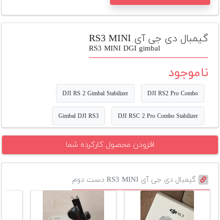
تجهیزات
مکث
گیمبال دی جی آی RS3 MINI
پلاس
RS3 MINI DGI gimbal
افزودن
ناموجود
محصول
دست
دوم
DJI RS 2 Gimbal Stabilizer
DJI RS2 Pro Combo
لیست
Gimbal DJI RS3
DJI RSC 2 Pro Combo Stabilizer
قیمت
دوربین
افزودن محصول کارکرده شما
بله
گیمبال دی جی آی RS3 MINI دست دوم