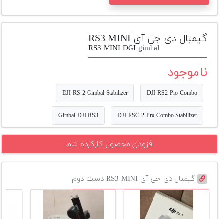
تجهیزات
مکث
گیمبال دی جی آی RS3 MINI
پلاس
RS3 MINI DGI gimbal
افزودن
ناموجود
محصول
دست
دوم
DJI RS 2 Gimbal Stabilizer
DJI RS2 Pro Combo
لیست
Gimbal DJI RS3
DJI RSC 2 Pro Combo Stabilizer
قیمت
دوربین
افزودن محصول کارکرده شما
بله
گیمبال دی جی آی RS3 MINI دست دوم