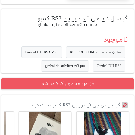
تجهیزات
مکث
گیمبال دی جی آی دوربین RS3 کمبو
پلاس
gimbal dji stabilizer rs3 combo
افزودن
ناموجود
محصول
دست
Gimbal DJI RS3 Mini
RS3 PRO COMBO camera gimbal
دوم
gimbal dji stabilizer rs3 pro
Gimbal DJI RS3
لیست
قیمت
دوربین
افزودن محصول کارکرده شما
بله
گیمبال دی جی آی دوربین RS3 کمبو دست دوم