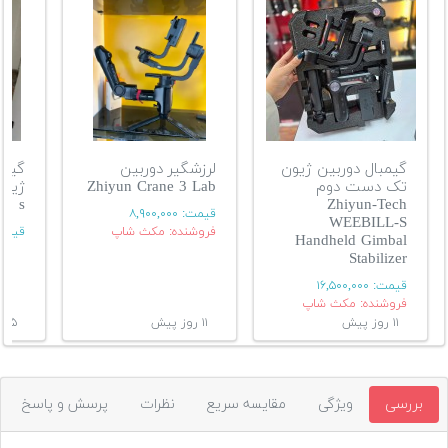
گیمبال دوربین ژیون
لرزشگیر دوربین
گیمب
تک دست دوم
Zhiyun Crane 3 Lab
s
Zhiyun-Tech
قیمت:
۸,۹۰۰,۰۰۰
WEEBILL-S
فروشنده: مکث شاپ
قیمت
Handheld Gimbal
Stabilizer
قیمت:
۱۶,۵۰۰,۰۰۰
فروشنده: مکث شاپ
۱۱ روز پیش
۱۱ روز پیش
۱۵ روز پیش
بررسی
ویژگی
مقایسه سریع
نظرات
پرسش و پاسخ