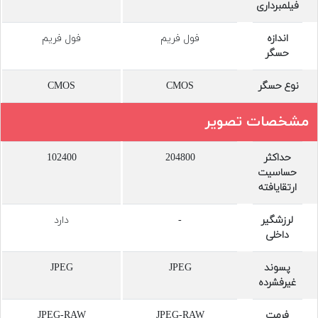
فیلمبرداری
اندازه
فول فریم
فول فریم
حسگر
نوع حسگر
CMOS
CMOS
مشخصات تصویر
حداکثر
204800
102400
حساسیت
ارتقایافته
لرزشگیر
-
دارد
داخلی
پسوند
JPEG
JPEG
غیرفشرده
فرمت
JPEG-RAW
JPEG-RAW