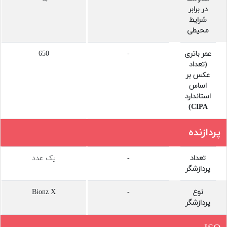
در برابر
شرایط
محیطی
عمر باتری
-
650
(تعداد
عکس بر
اساس
استاندارد
CIPA)
پردازنده
تعداد
-
یک عدد
پردازشگر
نوع
-
Bionz X
پردازشگر