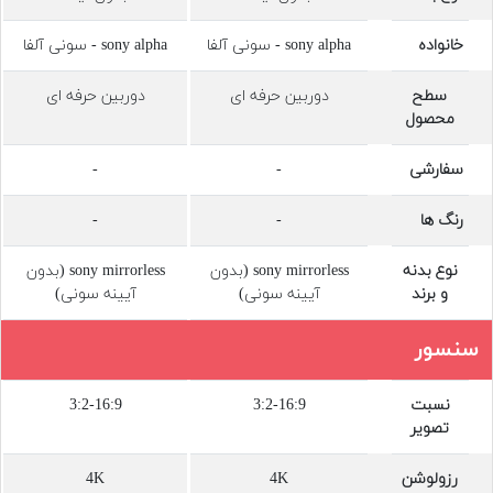
تجهیزات
خانواده
sony alpha - سونی آلفا
sony alpha - سونی آلفا
مکث
پلاس
سطح
دوربین حرفه ای
دوربین حرفه ای
محصول
افزودن
محصول
سفارشی
-
-
دست
دوم
رنگ ها
-
-
لیست
نوع بدنه
sony mirrorless (بدون
sony mirrorless (بدون
قیمت
و برند
آیینه سونی)
آیینه سونی)
دوربین
سنسور
بله
نسبت
3:2-16:9
3:2-16:9
تصویر
رزولوشن
4K
4K