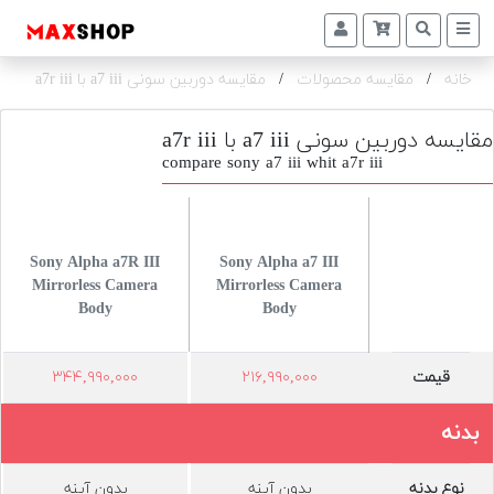
خانه
/
مقایسه محصولات
/
مقایسه دوربین سونی a7 iii با a7r iii
دوربین
و
لنز
مقایسه دوربین سونی a7 iii با a7r iii
compare sony a7 iii whit a7r iii
تجهیزات
و
اکسسوری
Sony Alpha a7R III
Sony Alpha a7 III
بازار
Mirrorless Camera
Mirrorless Camera
دست
Body
Body
دوم
خرید
قیمت
۲۱۶,۹۹۰,۰۰۰
۳۴۴,۹۹۰,۰۰۰
اقساطی
بدنه
اجاره
دوربین
و
نوع بدنه
بدون آینه
بدون آینه