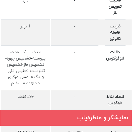
قابلیت
-
دارد
تعویض
لنز
ضریب
-
1 برابر
فاصله
کانونی
حالات
-
انتخاب تک نقطه-
اتوفوکوس
پیوسته-تشخیص چهره-
تشخیص فاز-تشخیص
کنتراست-تعقیبی-تکی-
چندگانه-لمسی-مرکزی-
مشاهده مستقیم
تعداد نقاط
-
399 نقطه
فوکوس
نمایشگر و منظره‌یاب