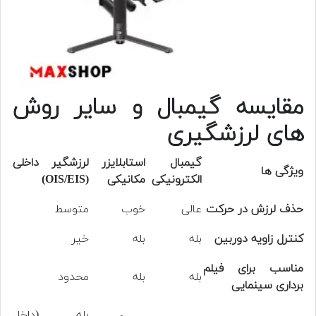
مقایسه گیمبال و سایر روش
های لرزشگیری
گیمبال
استابلایزر
لرزشگیر داخلی
ویژگی ها
الکترونیکی
مکانیکی
(OIS/EIS)
حذف لرزش در حرکت
عالی
خوب
متوسط
کنترل زاویه دوربین
بله
بله
خیر
مناسب برای فیلم
بله
بله
محدود
برداری سینمایی
بله (داخل