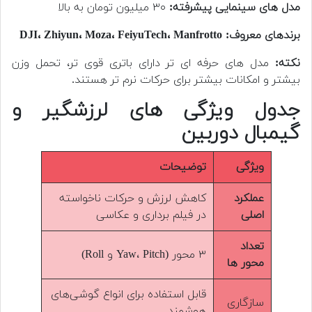
مدل های سینمایی پیشرفته:
۳۰ میلیون تومان به بالا
برندهای معروف:
DJI، Zhiyun، Moza، FeiyuTech، Manfrotto
نکته:
مدل های حرفه ای تر دارای باتری قوی تر، تحمل وزن
بیشتر و امکانات بیشتر برای حرکات نرم تر هستند.
جدول ویژگی های لرزشگیر و
گیمبال دوربین
ویژگی
توضیحات
عملکرد
کاهش لرزش و حرکات ناخواسته
اصلی
در فیلم برداری و عکاسی
تعداد
۳ محور (Yaw، Pitch و Roll)
محور ها
قابل استفاده برای انواع گوشی‌های
سازگاری
هوشمند