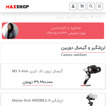
خانه
/
لرزشگیر و گیمبال دوربین
دوربین
و
لنز
مشاوره و کارشناسی
زهرا شفیعی ۰۹۱۲۰۵۰۷۰۴۳
تجهیزات
و
لرزشگیر و گیمبال دوربین
اکسسوری
Camera stabilizer
بازار
دست
دوم
گیمبال ژیون تک کرین M3 3-Axis
خرید
۳۹,۹۹۰,۰۰۰ تومان
اقساطی
اجاره
دوربین
لرزشگیر Zhiyun-Tech WEEBILL-S
و