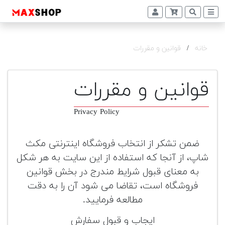
+
دوربین
و
خانه
/
قوانین و مقررات
لنز
تجهیزات
قوانین و مقررات
و
اکسسوری
Privacy Policy
بازار
دست
ضمن تشکر از انتخاب فروشگاه اینترنتی مکث
دوم
شاپ، از آنجا که استفاده از این سایت به هر شکل
خرید
به معنای قبول شرایط مندرج در بخش قوانین
اقساطی
فروشگاه است، تقاضا می شود آن را به دقت
اجاره
مطالعه فرمایید.
دوربین
ایجاب و قبول سفارش
و