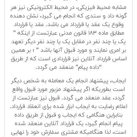
تجهیزات
مشابه محیط فیزیکی، در محیط الکترونیکی نیز هر
گونه داد و ستدی که انجام می گیرد، نشان دهنده
مکث
پلاس
وقوع یک عقد یا قرارداد می باشد. عقد یا قرارداد
مطابق ماده ۱۸۳ قانون مدنی عبارتست از اینکه ”
افزودن
یک یا چند نفر در مقابل یک یا چند نفر دیگر تعهد
محصول
دست
بر امری نمایند و مورد قبول آنها باشد ” ؛ بر همین
دوم
اساس قرارداد آنلاین نیز قراردادی است که از طریق
“داده پیام” منعقد می گردد.
لیست
قیمت
ایجاب، پیشنهاد انجام یک معامله به شخص دیگر
دوربین
است بطوریکه اگر پیشنهاد مزبور مورد قبول واقع
بله
گردد، عقد منعقد می گردد. قبول نیز عبارتست از
اعلام رضایت به ایجاب ابزار شده برای انعقاد قرارداد.
بنابراین هنگامی که ایجاب و قبول از طریق داده
پیام انجام گیرد، یک قرارداد آنلاین منعقد شده
است، لذا هنگامیکه مشتری سفارش خود را نهایی