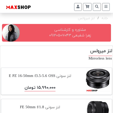
خانه
/
لنز میرولس
دوربین
و
لنز
مشاوره و کارشناسی
زهرا شفیعی ۰۹۱۲۰۵۰۷۰۴۳
تجهیزات
و
لنز میرولس
اکسسوری
Mirrorless lens
بازار
دست
دوم
لنز سونی E PZ 16-50mm f3.5-5.6 OSS
خرید
۱۵,۹۹۰,۰۰۰ تومان
اقساطی
اجاره
دوربین
لنز سونی FE 50mm f/1.8
و