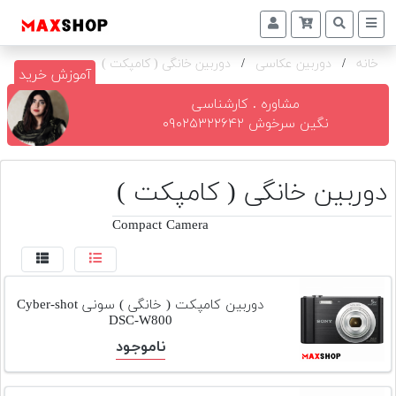
خانه
/
دوربین عکاسی
/
دوربین خانگی ( کامپکت )
دوربین
آموزش خرید
و
لنز
مشاوره . کارشناسی
نگین سرخوش ۰۹۰۲۵۳۲۲۶۴۲
تجهیزات
و
اکسسوری
دوربین خانگی ( کامپکت )
بازار
Compact Camera
دست
دوم
خرید
دوربین کامپکت ( خانگی ) سونی Cyber-shot
اقساطی
DSC-W800
ناموجود
اجاره
دوربین
و