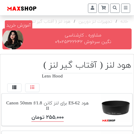
خانه
/
تجهیزات لنز دوربین
/
هود لنز ( آفتاب گیر لنز )
دوربین
آموزش خرید
و
لنز
مشاوره . کارشناسی
نگین سرخوش ۰۹۰۲۵۳۲۲۶۴۲
تجهیزات
و
اکسسوری
هود لنز ( آفتاب گیر لنز )
بازار
Lens Hood
دست
دوم
خرید
هود ES-62 برای لنز کانن Canon 50mm f/1.8
اقساطی
II
۲۵۵,۰۰۰ تومان
اجاره
دوربین
و