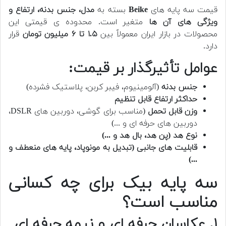
قیمت سه پایه های
Beike
بسته به
مدل، جنس بدنه، ارتفاع و
ویژگی های آن ها
متغیر است. محدوده ی قیمتی این
محصولات در بازار ایران معمولاً بین
۱.۵ تا ۶ میلیون تومان
قرار
دارد.
عوامل تأثیرگذار بر قیمت:
جنس بدنه
(آلومینیوم، فیبر کربن، پلاستیک فشرده)
حداکثر ارتفاع قابل تنظیم
وزن قابل تحمل
(مناسب برای گوشی، دوربین های DSLR،
دوربین های حرفه ای و ...)
نوع هد (پن هد، بال هد و ...)
قابلیت های جانبی (تبدیل به مونوپاد، پایه های منعطف و
...)
سه پایه بیک برای چه کسانی
مناسب است؟
۱. عکاسان حرفه ای و نیمه حرفه ای