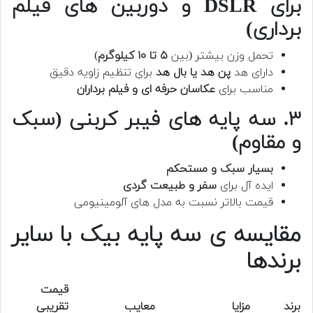
برای DSLR و دوربین های فیلم
برداری)
تحمل وزن بیشتر (بین
۵ تا ۱۰ کیلوگرم
)
دارای هد
پن هد یا بال هد
برای تنظیم زاویه دقیق
مناسب برای
عکاسان حرفه ای و فیلم برداران
۳. سه پایه های فیبر کربنی (سبک
و مقاوم)
بسیار سبک و مستحکم
ایده آل برای
سفر و طبیعت گردی
قیمت بالاتر نسبت به مدل های آلومینیومی
مقایسه ی سه پایه بیک با سایر
برندها
قیمت
برند
مزایا
معایب
تقریبی